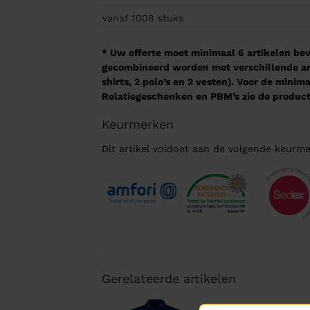
vanaf 1008
stuks
* Uw offerte moet minimaal 6 artikelen beva
gecombineerd worden met verschillende arti
shirts, 2 polo’s en 2 vesten). Voor de mini
Relatiegeschenken en PBM’s zie de product
Keurmerken
Dit artikel voldoet aan de volgende keurme
Gerelateerde artikelen