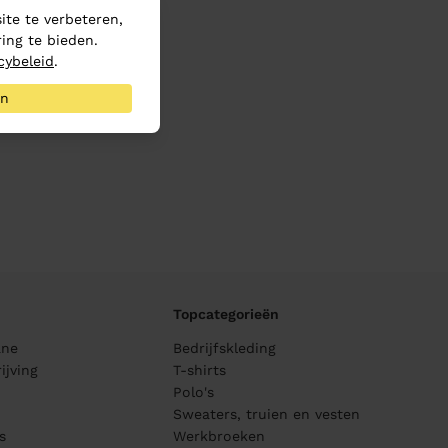
te te verbeteren,
ing te bieden.
cybeleid
.
an
Topcategorieën
ane
Bedrijfskleding
ijving
T-shirts
Polo's
Sweaters, truien en vesten
s
Werkbroeken