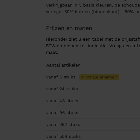
Verkrijgbaar in 5 basis kleuren, de schoud
verlegd. 50% katoen (binnenkant) - 50% po
Prijzen en maten
Hieronder ziet u een tabel met de prijsstaff
BTW en dienen ter indicatie. Vraag een of
maat.
Aantal artikelen
vanaf 6
stuks
minimale afname
*
vanaf 24
stuks
vanaf 48
stuks
vanaf 96
stuks
vanaf 252
stuks
vanaf 504
stuks