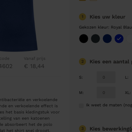
Kies uw kleur
1
Gekozen kleur: Royal Bla
lcode
Vanaf prijs
Kies een aantal
2
4602
€ 18,44
S
:
L
:
M
:
XL
:
ibacteriële en verkoelende
Ik weet de maten (nog
nde en verkoelende effect is
 het basis kledingstuk voor
telling van een katoenen
de absorbeert het de polo
Kies bewerking(
3
at het shirt snel droogt.