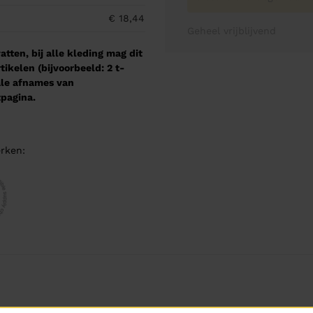
€ 18,44
Geheel vrijblijvend
tten, bij alle kleding mag dit
kelen (bijvoorbeeld: 2 t-
male afnames van
pagina.
rken: