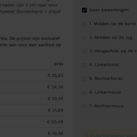
ernaden zijn 2 cm naar voor
Geen bewerkingen
lyester (buitenkant) – piqué
1. Midden op de borst
2. Midden op de rug
els. De prijzen zijn exclusief
ferte aan voor een aanbod op
3. Hoogachter op de 
prijs
4. Linkerborst
€ 25,82
5. Rechterborst
€ 24,36
6. Linkermouw
€ 23,05
7. Rechtermouw
€ 21,88
€ 20,49
€ 19,56
0 stuks toevoegen aan o