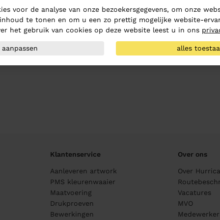
ies voor de analyse van onze bezoekersgegevens, om onze websi
inhoud te tonen en om u een zo prettig mogelijke website-ervar
er het gebruik van cookies op deze website leest u in ons
priva
aanpassen
alles toesta
Klantenservice
Over ons
Aanleveren artwork
Over Hurric
PMS kleurenwaaier
Routebeschr
Maatvoering
Vacatures
Drukproeven
MVO
Bewerkingen
Medewerker