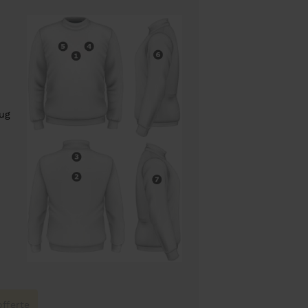
rug
fferte