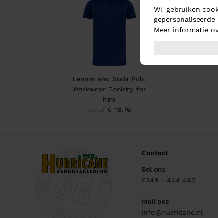
Wij gebruiken cook
gepersonaliseerde 
Meer informatie ov
Lemon and Soda Polo
Workwear Cooldry for
him
vanaf
€ 18.76
Contact
Bel ons
0348 - 444 440
Mail ons
info@hurricane.nl