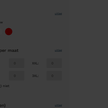
uitleg
uw
per maat
uitleg
XXL
:
3XL
:
) niet
en)
uitleg