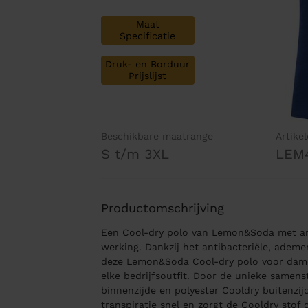
Maat
Specificatie
Druk- en Borduur
Prijslijst
Beschikbare maatrange
Artike
S t/m 3XL
LEM
Productomschrijving
Een Cool-dry polo van Lemon&Soda met ant
werking. Dankzij het antibacteriële, ademe
deze Lemon&Soda Cool-dry polo voor dames
elke bedrijfsoutfit. Door de unieke samens
binnenzijde en polyester Cooldry buitenzij
transpiratie snel en zorgt de Cooldry stof d