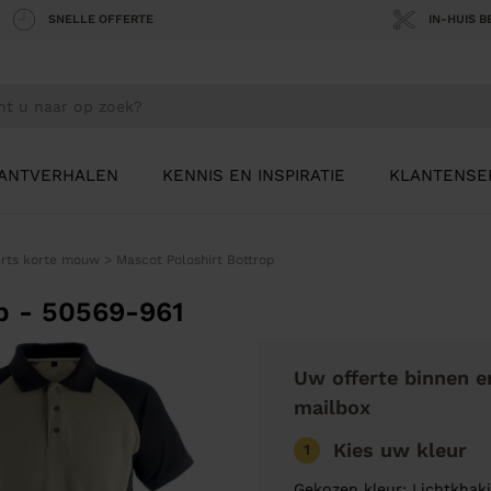
SNELLE OFFERTE
IN-HUIS 
ANTVERHALEN
KENNIS EN INSPIRATIE
KLANTENSE
irts korte mouw
>
Mascot Poloshirt Bottrop
p - 50569-961
Uw offerte binnen e
mailbox
Kies uw kleur
1
Gekozen kleur: Lichtkhak