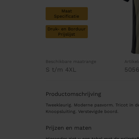
Maat
Specificatie
Druk- en Borduur
Prijslijst
Beschikbare maatrange
Artike
S t/m 4XL
5056
Productomschrijving
Tweekleurig. Moderne pasvorm. Tricot in d
Knoopsluiting. Verstevigde boord.
Prijzen en maten
Hieronder ziet u een tabel met de prijsstaff