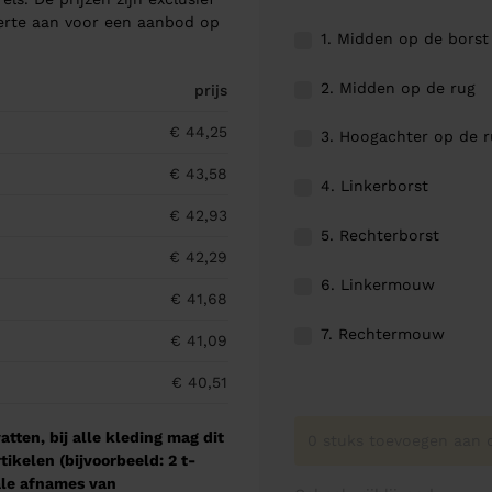
ferte aan voor een aanbod op
1. Midden op de borst
2. Midden op de rug
prijs
€ 44,25
3. Hoogachter op de 
€ 43,58
4. Linkerborst
€ 42,93
5. Rechterborst
€ 42,29
6. Linkermouw
€ 41,68
7. Rechtermouw
€ 41,09
€ 40,51
tten, bij alle kleding mag dit
0 stuks toevoegen aan o
kelen (bijvoorbeeld: 2 t-
male afnames van