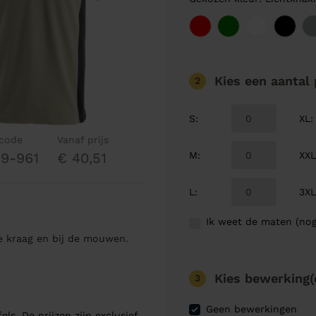
Kies een aantal
2
S
:
XL
:
lcode
Vanaf prijs
M
:
XX
9-961
€ 40,51
L
:
3X
Ik weet de maten (nog
e kraag en bij de mouwen.
Kies bewerking(
3
Geen bewerkingen
els. De prijzen zijn exclusief