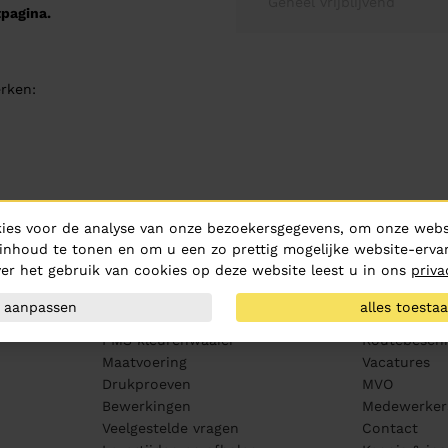
Geheel vrijblijvend
pagina.
rken:
ies voor de analyse van onze bezoekersgegevens, om onze websi
inhoud te tonen en om u een zo prettig mogelijke website-ervar
er het gebruik van cookies op deze website leest u in ons
priva
Klantenservice
Over ons
aanpassen
alles toesta
Aanleveren artwork
Over Hurric
PMS kleurenwaaier
Routebeschr
Maatvoering
Vacatures
Drukproeven
MVO
Bewerkingen
Medewerker
Veelgestelde vragen
Contact