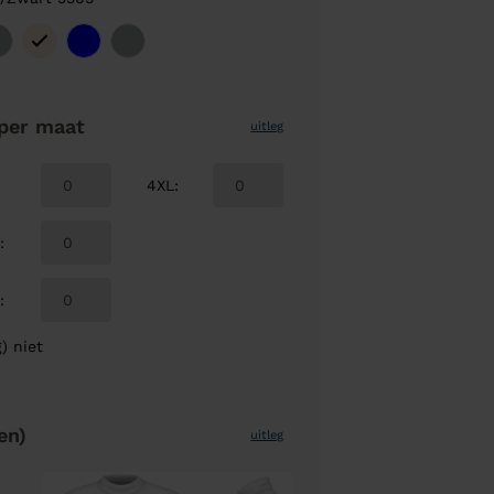
per maat
uitleg
4XL
:
L
:
L
:
) niet
en)
uitleg