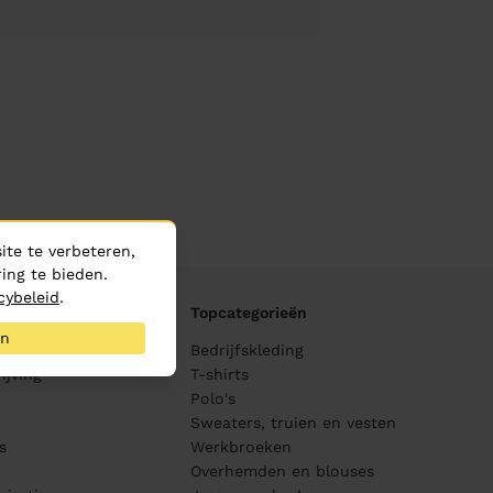
te te verbeteren,
ing te bieden.
cybeleid
.
Topcategorieën
an
ane
Bedrijfskleding
ijving
T-shirts
Polo's
Sweaters, truien en vesten
s
Werkbroeken
Overhemden en blouses