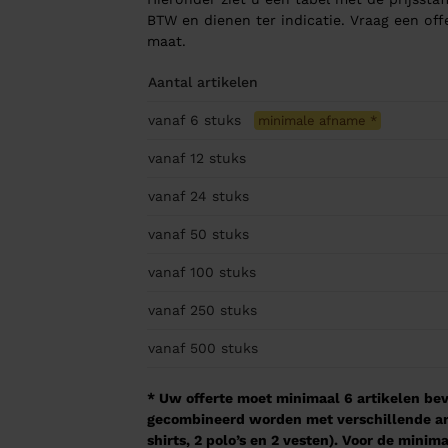
BTW en dienen ter indicatie. Vraag een of
maat.
Aantal artikelen
vanaf 6
stuks
minimale afname
*
vanaf 12
stuks
vanaf 24
stuks
vanaf 50
stuks
vanaf 100
stuks
vanaf 250
stuks
vanaf 500
stuks
* Uw offerte moet minimaal 6 artikelen beva
gecombineerd worden met verschillende arti
shirts, 2 polo’s en 2 vesten). Voor de mini