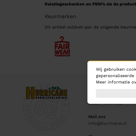
Relatiegeschenken en PBM’s zie de product
Keurmerken
Dit artikel voldoet aan de volgende keurme
Wij gebruiken cook
gepersonaliseerde 
Meer informatie ov
Contact
Bel ons
0348 - 444 440
Mail ons
info@hurricane.nl