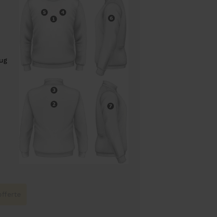
rug
fferte