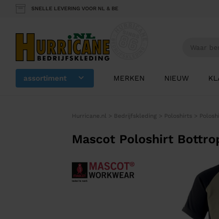
SNELLE LEVERING VOOR NL & BE
assortiment
MERKEN
NIEUW
KL
Hurricane.nl
>
Bedrijfskleding
>
Poloshirts
>
Polosh
Mascot Poloshirt Bottro