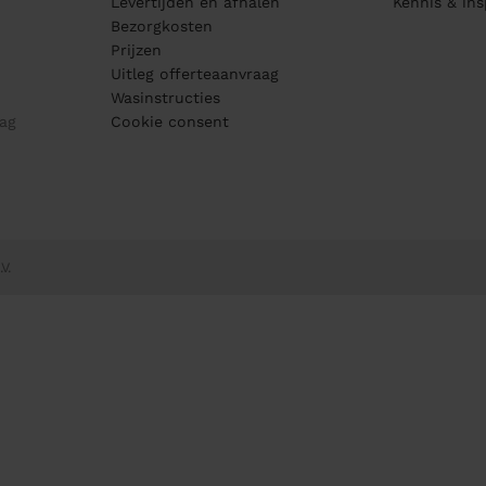
Levertijden en afhalen
Kennis & ins
Bezorgkosten
Prijzen
Uitleg offerteaanvraag
Wasinstructies
ag
Cookie consent
V.