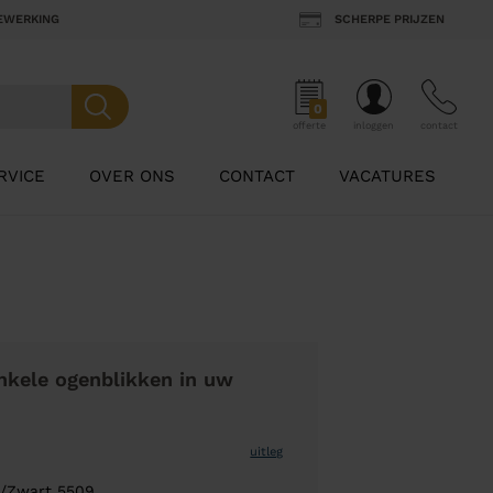
BEWERKING
SCHERPE PRIJZEN
0
offerte
inloggen
contact
RVICE
OVER ONS
CONTACT
VACATURES
nkele ogenblikken in uw
uitleg
i/Zwart 5509