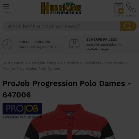
0
menu
offerte
contact
SCHERPE PRIJZEN
SNELLE LEVERING
Inclusief aantrekkelijke
Snelle levering voor NL & BE
staffelkortingen
Hurricane.nl
>
Bedrijfskleding
>
Poloshirts
>
Poloshirts korte mouw
>
ProJob Progression Polo Dames
ProJob Progression Polo Dames -
647006