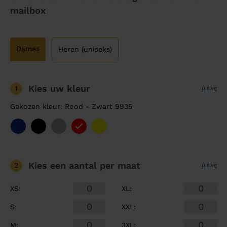
mailbox
Dames
Heren (uniseks)
Kies uw kleur
1
uitleg
Gekozen kleur: Rood - Zwart 9935
Kies een aantal
per maat
2
uitleg
XS
:
XL
:
S
:
XXL
:
M
:
3XL
: