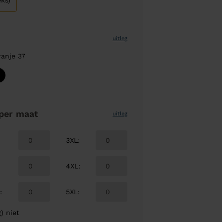
ks)
uitleg
ranje 37
per maat
uitleg
3XL
:
4XL
:
L
:
5XL
:
) niet