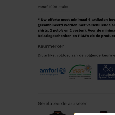
vanaf 1008
stuks
* Uw offerte moet minimaal 6 artikelen beva
gecombineerd worden met verschillende arti
shirts, 2 polo’s en 2 vesten). Voor de mini
Relatiegeschenken en PBM’s zie de product
Keurmerken
Dit artikel voldoet aan de volgende keurme
Gerelateerde artikelen