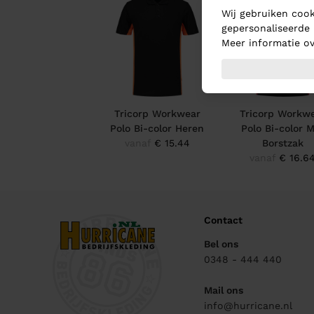
Wij gebruiken cook
gepersonaliseerde 
Meer informatie ov
Tricorp Workwear
Tricorp Workw
Polo Bi-color Heren
Polo Bi-color 
vanaf
€ 15.44
Borstzak
vanaf
€ 16.6
Contact
Bel ons
0348 - 444 440
Mail ons
info@hurricane.nl