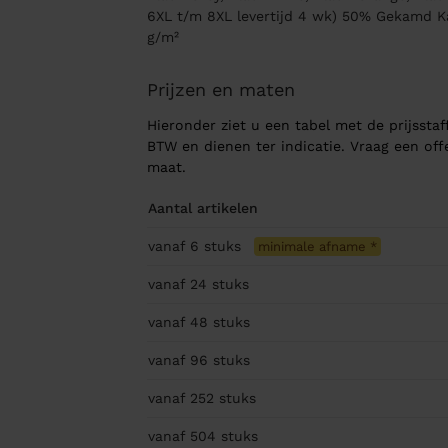
6XL t/m 8XL levertijd 4 wk) 50% Gekamd Ka
g/m²
Prijzen en maten
Hieronder ziet u een tabel met de prijsstaff
BTW en dienen ter indicatie. Vraag een of
maat.
Aantal artikelen
vanaf 6
stuks
minimale afname
*
vanaf 24
stuks
vanaf 48
stuks
vanaf 96
stuks
vanaf 252
stuks
vanaf 504
stuks