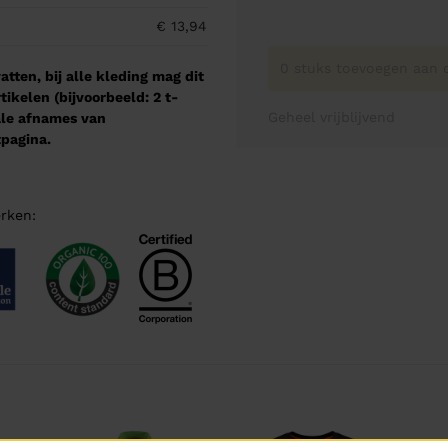
€ 13,94
0 stuks toevoegen aan o
tten, bij alle kleding mag dit
kelen (bijvoorbeeld: 2 t-
Geheel vrijblijvend
male afnames van
pagina.
rken: