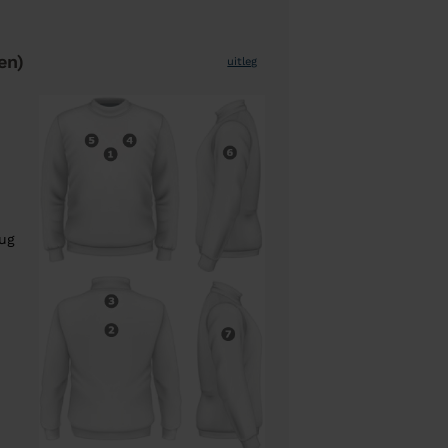
en)
uitleg
rug