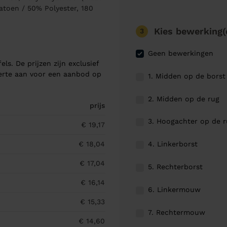
toen / 50% Polyester, 180
Kies bewerking(
3
Geen bewerkingen
els. De prijzen zijn exclusief
ferte aan voor een aanbod op
1. Midden op de borst
2. Midden op de rug
prijs
3. Hoogachter op de 
€ 19,17
4. Linkerborst
€ 18,04
€ 17,04
5. Rechterborst
€ 16,14
6. Linkermouw
€ 15,33
7. Rechtermouw
€ 14,60