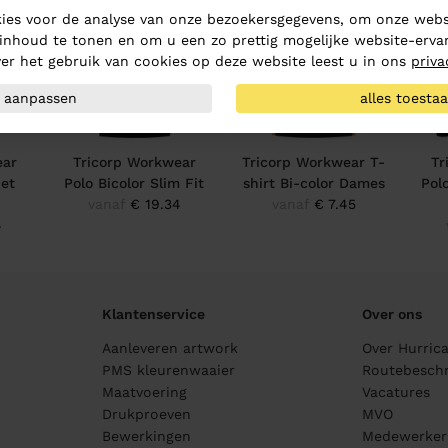
ies voor de analyse van onze bezoekersgegevens, om onze websi
inhoud te tonen en om u een zo prettig mogelijke website-ervar
er het gebruik van cookies op deze website leest u in ons
priva
aanpassen
alles toesta
ear
Tricorp Workwear
Tricorp Workwear T-
Tr
Met
Polo Bicolor Slim Fit
shirt Bi-color Dames
Pol
vanaf
€ 19.34
vanaf
€ 7.45
4
Klantenservice
Over ons
Aanleveren artwork
Over Hurric
PMS kleurenwaaier
Routebeschr
Maatvoering
Vacatures
Drukproeven
MVO
Bewerkingen
Medewerker