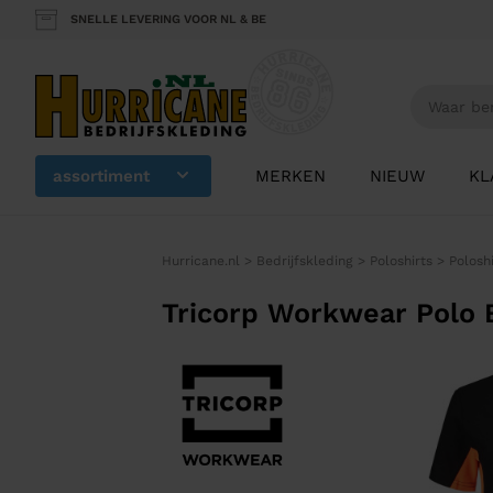
SNELLE LEVERING VOOR NL & BE
assortiment
MERKEN
NIEUW
KL
Hurricane.nl
>
Bedrijfskleding
>
Poloshirts
>
Polosh
Tricorp Workwear Polo 