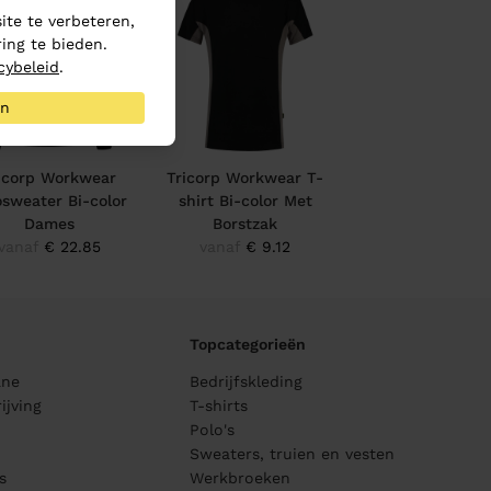
te te verbeteren,
ing te bieden.
cybeleid
.
an
icorp Workwear
Tricorp Workwear T-
osweater Bi-color
shirt Bi-color Met
Dames
Borstzak
vanaf
€ 22.85
vanaf
€ 9.12
Topcategorieën
ane
Bedrijfskleding
ijving
T-shirts
Polo's
Sweaters, truien en vesten
s
Werkbroeken