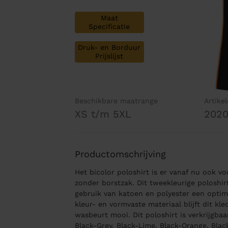
Maat
Specificatie
Druk- en Borduur
Prijslijst
Beschikbare maatrange
Artike
XS t/m 5XL
202
Productomschrijving
Het bicolor poloshirt is er vanaf nu ook v
zonder borstzak. Dit tweekleurige poloshi
gebruik van katoen en polyester een opti
kleur- en vormvaste materiaal blijft dit kl
wasbeurt mooi. Dit poloshirt is verkrijgba
Black-Grey, Black-Lime, Black-Orange, Blac