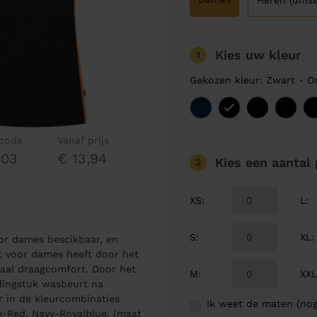
Heren (unise
Kies uw kleur
1
Gekozen kleur: Zwart - O
lcode
Vanaf prijs
003
€ 13,94
Kies een aantal
2
XS
:
L
:
S
:
XL
:
oor dames bescikbaar, en
rt voor dames heeft door het
maal draagcomfort. Door het
M
:
XX
edingstuk wasbeurt na
ar in de kleurcombinaties
Ik weet de maten (nog
k-Red, Navy-Royalblue. (maat