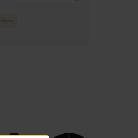
fferte