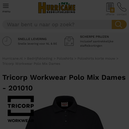
0
menu
offerte
contact
SCHERPE PRIJZEN
SNELLE LEVERING
Inclusief aantrekkelijke
Snelle levering voor NL & BE
staffelkortingen
Hurricane.nl
>
Bedrijfskleding
>
Poloshirts
>
Poloshirts korte mouw
>
Tricorp Workwear Polo Mix Dames
Tricorp Workwear Polo Mix Dames
- 201010