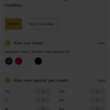
mailbox
Dames
Heren (uniseks)
Kies uw kleur
1
uitleg
Gekozen kleur: Donker Navy Blauw 16
Kies een aantal
per maat
2
uitleg
XS
:
XXL
:
S
:
3XL
:
M
:
4XL
: