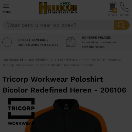
0
menu
offerte
contact
SCHERPE PRIJZEN
SNELLE LEVERING
Inclusief aantrekkelijke
Snelle levering voor NL & BE
staffelkortingen
Hurricane.nl
>
Bedrijfskleding
>
Poloshirts
>
Poloshirts korte mouw
>
Tricorp Workwear Poloshirt Bicolor Redefined Heren
Tricorp Workwear Poloshirt
Bicolor Redefined Heren - 206106