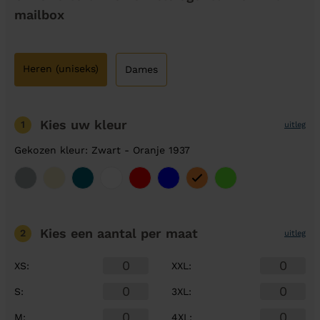
mailbox
Heren (uniseks)
Dames
Kies uw kleur
1
uitleg
Gekozen kleur: Zwart - Oranje 1937
Kies een aantal
per maat
2
uitleg
XS
:
XXL
:
S
:
3XL
:
M
:
4XL
: