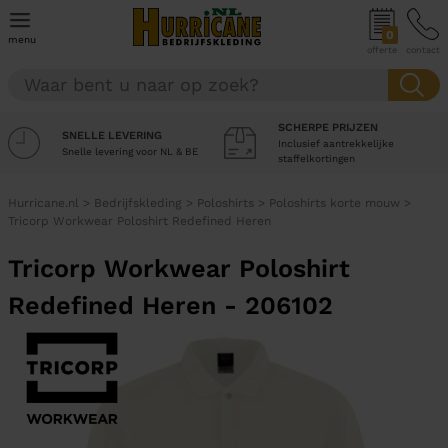
0
menu
offerte
contact
SCHERPE PRIJZEN
SNELLE LEVERING
Inclusief aantrekkelijke
Snelle levering voor NL & BE
staffelkortingen
Hurricane.nl
>
Bedrijfskleding
>
Poloshirts
>
Poloshirts korte mouw
>
Tricorp Workwear Poloshirt Redefined Heren
Tricorp Workwear Poloshirt
Redefined Heren - 206102