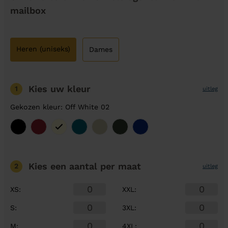
mailbox
Heren (uniseks)
Dames
Kies uw kleur
1
uitleg
Gekozen kleur: Off White 02
Kies een aantal
per maat
2
uitleg
XS
:
XXL
:
S
:
3XL
:
M
:
4XL
: