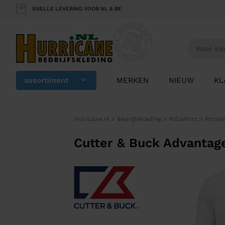
SNELLE LEVERING VOOR NL & BE
assortiment
MERKEN
NIEUW
KL
Hurricane.nl
>
Bedrijfskleding
>
Poloshirts
>
Polosh
Cutter & Buck Advantag