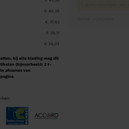
€ 42,55
0 stuks toevoegen aan o
€ 40,39
Geheel vrijblijvend
€ 37,83
€ 36,11
€ 34,04
tten, bij alle kleding mag dit
kelen (bijvoorbeeld: 2 t-
male afnames van
pagina.
rken: