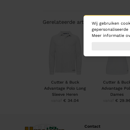
Gerelateerde artikelen
Wij gebruiken cook
gepersonaliseerde 
Meer informatie ov
Cutter & Buck
Cutter & Buc
Advantage Polo Long
Advantage Po
Sleeve Heren
Dames
vanaf
€ 34.04
vanaf
€ 29.9
Contact