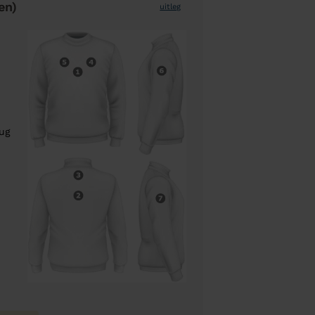
en)
uitleg
rug