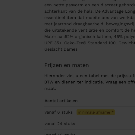
een nette pasvorm en een discreet gebord
achterkant van de hals. De Advantage Long 
essentieel item dat moeiteloos van werkd
met jaarrond draagbaarheid, bewegingsvrij
die uitstekende ventilatie en comfort de h
Materiaal:52% organisch katoen, 45% polye
UPF 35+. Oeko-Tex® Standard 100. Gewicht:
Geslacht:Dames
Prijzen en maten
Hieronder ziet u een tabel met de prijsstaff
BTW en dienen ter indicatie. Vraag een of
maat.
Aantal artikelen
vanaf 6
stuks
minimale afname
*
vanaf 24
stuks