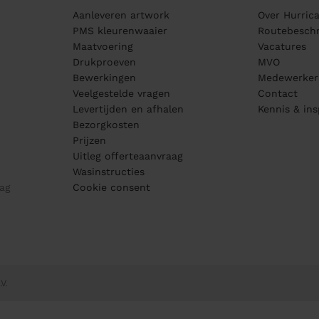
Aanleveren artwork
Over Hurric
PMS kleurenwaaier
Routebeschr
Maatvoering
Vacatures
Drukproeven
MVO
Bewerkingen
Medewerker
Veelgestelde vragen
Contact
Levertijden en afhalen
Kennis & ins
Bezorgkosten
Prijzen
Uitleg offerteaanvraag
Wasinstructies
ag
Cookie consent
V.