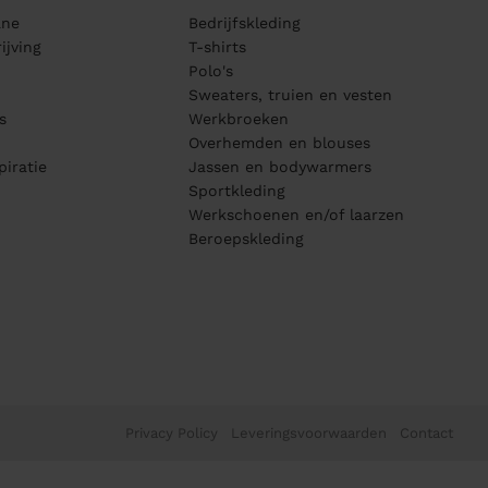
ane
Bedrijfskleding
ijving
T-shirts
Polo's
Sweaters, truien en vesten
s
Werkbroeken
Overhemden en blouses
piratie
Jassen en bodywarmers
Sportkleding
Werkschoenen en/of laarzen
Beroepskleding
Privacy Policy
Leveringsvoorwaarden
Contact