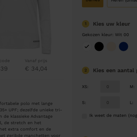
Heren (unise
Kies uw kleur
1
Gekozen kleur: Wit 00
lcode
Vanaf prijs
439
€ 34,04
Kies een aantal
2
XS
:
M
:
S
:
L
:
fortabele polo met lange
+ UPF; dezelfde unieke tri-
Ik weet de maten (nog
n de klassieke Advantage
l, de stretch en het
het extra comfort en de
et geribde manchetten voor