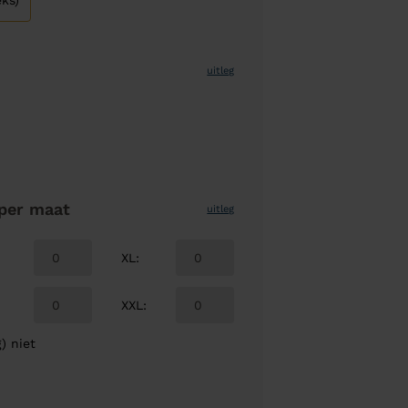
ks)
uitleg
per maat
uitleg
XL
:
XXL
:
) niet