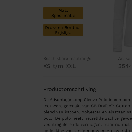
Maat
Specificatie
Druk- en Borduur
Prijslijst
Beschikbare maatrange
Artike
XS t/m XXL
354
Productomschrijving
De Advantage Long Sleeve Polo is een com
mouwen, gemaakt van CB DryTec™ Cotton 35
blend van katoen, polyester en elastaan va
polo. De polo heeft hetzelfde zachte gevoe
vochtregulerende vermogen, maar nu met 
bedekking van lange mouwen. Afgewerkt m