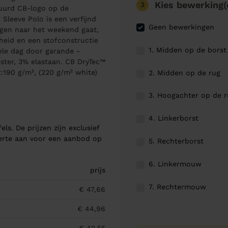
Kies bewerking(
3
uurd CB-logo op de
Sleeve Polo is een verfijnd
Geen bewerkingen
agen naar het weekend gaat,
heid en een stofconstructie
1. Midden op de borst
ele dag door garande -
ster, 3% elastaan. CB DryTec™
190 g/m², (220 g/m² white)
2. Midden op de rug
3. Hoogachter op de 
4. Linkerborst
els. De prijzen zijn exclusief
ferte aan voor een aanbod op
5. Rechterborst
6. Linkermouw
prijs
7. Rechtermouw
€ 47,66
€ 44,96