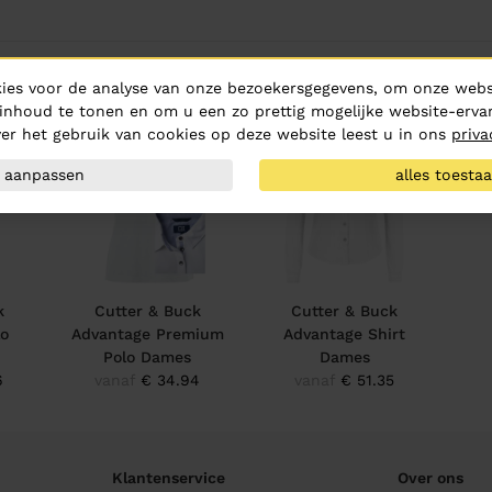
ies voor de analyse van onze bezoekersgegevens, om onze websi
inhoud te tonen en om u een zo prettig mogelijke website-ervar
er het gebruik van cookies op deze website leest u in ons
priva
aanpassen
alles toesta
k
Cutter & Buck
Cutter & Buck
lo
Advantage Premium
Advantage Shirt
Polo Dames
Dames
6
vanaf
€ 34.94
vanaf
€ 51.35
Klantenservice
Over ons