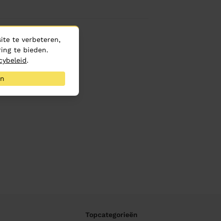
te te verbeteren,
ing te bieden.
cybeleid
.
an
Topcategorieën