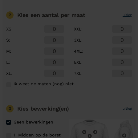
Kies een aantal
per maat
2
uitleg
XS
:
XXL
:
S
:
3XL
:
M
:
4XL
:
L
:
5XL
:
XL
:
7XL
:
Ik weet de maten (nog) niet
Kies bewerking(en)
3
uitleg
Geen bewerkingen
1. Midden op de borst