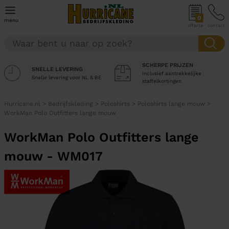
0
menu
offerte
contact
SCHERPE PRIJZEN
SNELLE LEVERING
Inclusief aantrekkelijke
Snelle levering voor NL & BE
staffelkortingen
Hurricane.nl
>
Bedrijfskleding
>
Poloshirts
>
Poloshirts lange mouw
>
WorkMan Polo Outfitters lange mouw
WorkMan Polo Outfitters lange
mouw - WM017