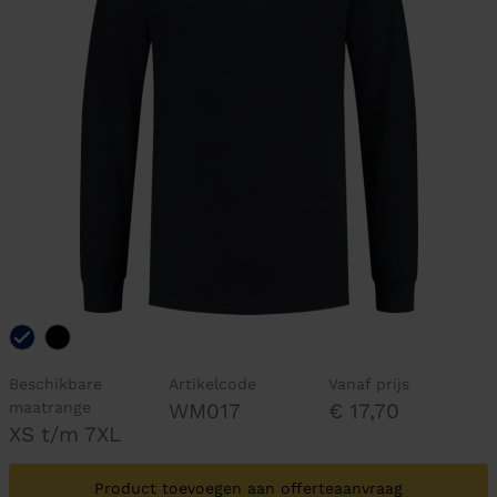
Beschikbare
Artikelcode
Vanaf prijs
maatrange
WM017
€ 17,70
XS t/m 7XL
Product toevoegen aan offerteaanvraag