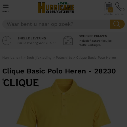
0
menu
offerte
contact
SCHERPE PRIJZEN
SNELLE LEVERING
Inclusief aantrekkelijke
Snelle levering voor NL & BE
staffelkortingen
Hurricane.nl
>
Bedrijfskleding
>
Poloshirts
>
Clique Basic Polo Heren
Clique Basic Polo Heren - 28230