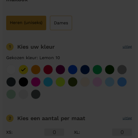
Heren (uniseks)
Dames
Kies uw kleur
1
uitleg
Gekozen kleur: Lemon 10
Kies een aantal
per maat
2
uitleg
XS
:
XL
: