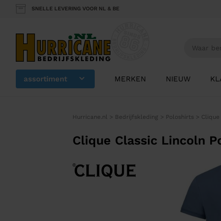
SNELLE LEVERING VOOR NL & BE
assortiment
MERKEN
NIEUW
KL
Hurricane.nl
>
Bedrijfskleding
>
Poloshirts
>
Clique
Clique Classic Lincoln 