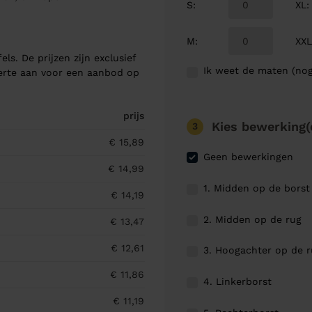
S
:
XL
:
M
:
XX
els. De prijzen zijn exclusief
Ik weet de maten (nog
ferte aan voor een aanbod op
prijs
Kies bewerking(
3
€ 15,89
Geen bewerkingen
€ 14,99
1. Midden op de borst
€ 14,19
2. Midden op de rug
€ 13,47
€ 12,61
3. Hoogachter op de 
€ 11,86
4. Linkerborst
€ 11,19