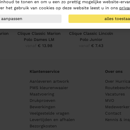
inhoud te tonen en om u een zo prettig mogelijke website-ervar
er het gebruik van cookies op deze website leest u in ons
priva
aanpassen
alles toesta
arion
Clique Classic Marion
Clique Classic Lincoln
Polo Dames LM
Polo Junior
vanaf
€ 13.98
vanaf
€ 7.43
Klantenservice
Over ons
Aanleveren artwork
Over Hurric
PMS kleurenwaaier
Routebeschr
Maatvoering
Vacatures
Drukproeven
MVO
Bewerkingen
Medewerker
Veelgestelde vragen
Contact
Levertijden en afhalen
Kennis & ins
Bezorgkosten