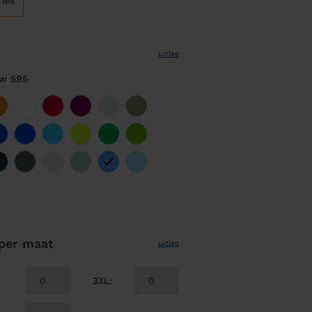
mes
uitleg
uw 595
per maat
uitleg
3XL
: