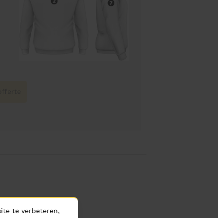
fferte
te te verbeteren,