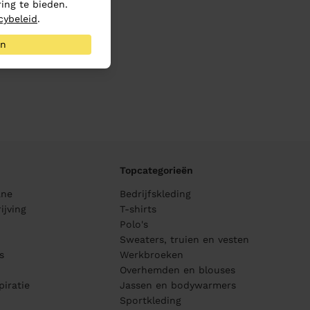
ing te bieden.
cybeleid
.
an
Topcategorieën
ane
Bedrijfskleding
ijving
T-shirts
Polo's
Sweaters, truien en vesten
s
Werkbroeken
Overhemden en blouses
piratie
Jassen en bodywarmers
Sportkleding