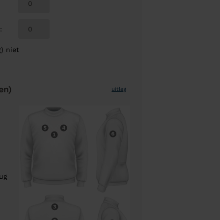
L
:
) niet
en)
uitleg
rug