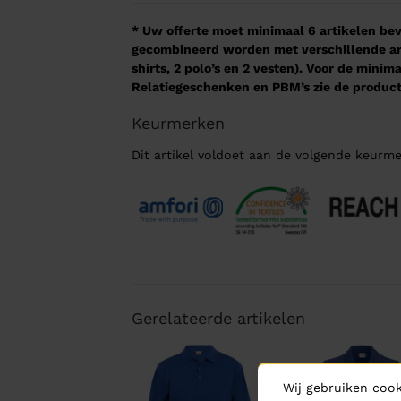
* Uw offerte moet minimaal 6 artikelen beva
gecombineerd worden met verschillende arti
shirts, 2 polo’s en 2 vesten). Voor de mini
Relatiegeschenken en PBM’s zie de product
Keurmerken
Dit artikel voldoet aan de volgende keurme
Gerelateerde artikelen
Wij gebruiken cook