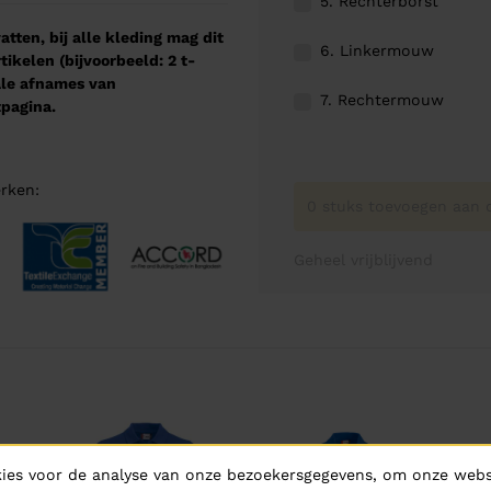
5. Rechterborst
tten, bij alle kleding mag dit
6. Linkermouw
kelen (bijvoorbeeld: 2 t-
male afnames van
7. Rechtermouw
pagina.
rken:
0 stuks toevoegen aan o
Geheel vrijblijvend
ies voor de analyse van onze bezoekersgegevens, om onze websi