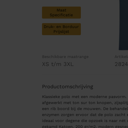
Maat
Specificatie
Druk- en Borduur
Prijslijst
Beschikbare maatrange
Artike
XS t/m 3XL
282
Productomschrijving
Klassieke polo met een moderne pasvorm. 
afgewerkt met ton sur ton knopen, zijsplitj
een rib boord bij de mouwen. De behandel
enzymen zorgen ervoor dat de polo zacht e
ideaal voor degene die opzoek is naar nét 
gekamd Katoen, 200 gr/m2, modern gesne