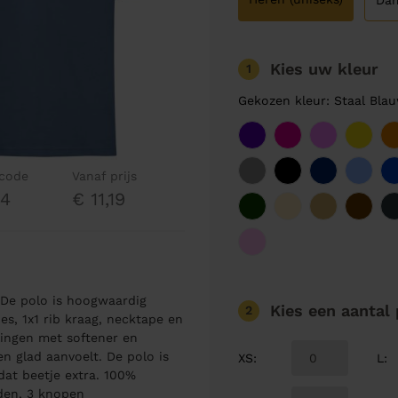
Da
Kies uw kleur
1
Gekozen kleur: Staal Bla
lcode
Vanaf prijs
44
€ 11,19
De polo is hoogwaardig
Kies een aantal
2
es, 1x1 rib kraag, necktape en
ingen met softener en
n glad aanvoelt. De polo is
XS
:
L
:
dat beetje extra. 100%
den, 3 knopen