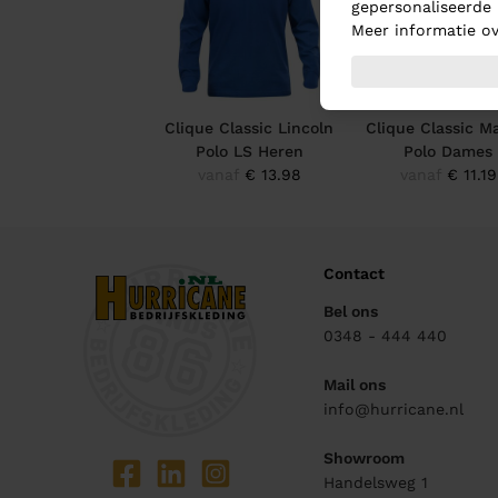
gepersonaliseerde 
Meer informatie ov
Clique Classic Lincoln
Clique Classic M
Polo LS Heren
Polo Dames
vanaf
€ 13.98
vanaf
€ 11.19
Contact
Bel ons
0348 - 444 440
Mail ons
info@hurricane.nl
Showroom
Handelsweg 1