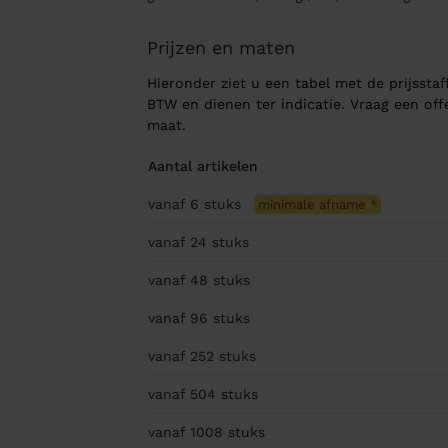
Prijzen en maten
Hieronder ziet u een tabel met de prijsstaff
BTW en dienen ter indicatie. Vraag een of
maat.
Aantal artikelen
vanaf 6
stuks
minimale afname
*
vanaf 24
stuks
vanaf 48
stuks
vanaf 96
stuks
vanaf 252
stuks
vanaf 504
stuks
vanaf 1008
stuks