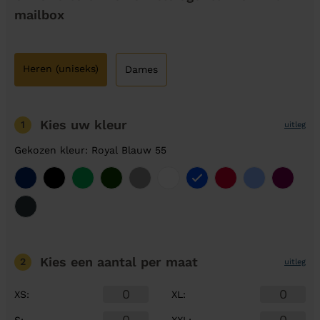
mailbox
Heren (uniseks)
Dames
Kies uw kleur
1
uitleg
Gekozen kleur: Royal Blauw 55
Kies een aantal
per maat
2
uitleg
XS
:
XL
:
S
:
XXL
: