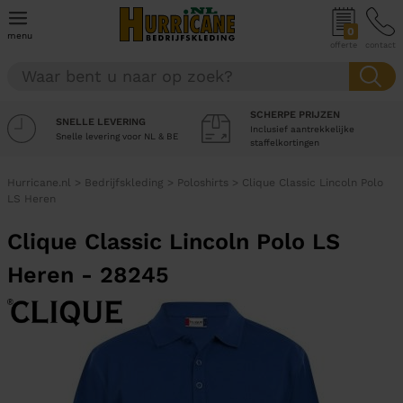
0
menu
offerte
contact
SCHERPE PRIJZEN
SNELLE LEVERING
Inclusief aantrekkelijke
Snelle levering voor NL & BE
staffelkortingen
Hurricane.nl
>
Bedrijfskleding
>
Poloshirts
>
Clique Classic Lincoln Polo
LS Heren
Clique Classic Lincoln Polo LS
Heren - 28245