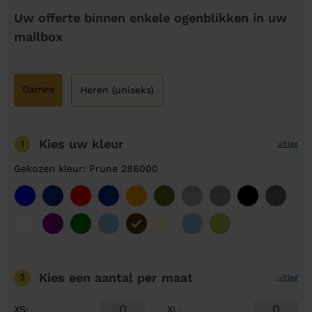
Uw offerte binnen enkele ogenblikken in uw
mailbox
Dames
Heren (uniseks)
Kies uw kleur
1
uitleg
Gekozen kleur: Prune 286000
Kies een aantal
per maat
2
uitleg
XS
:
XL
: