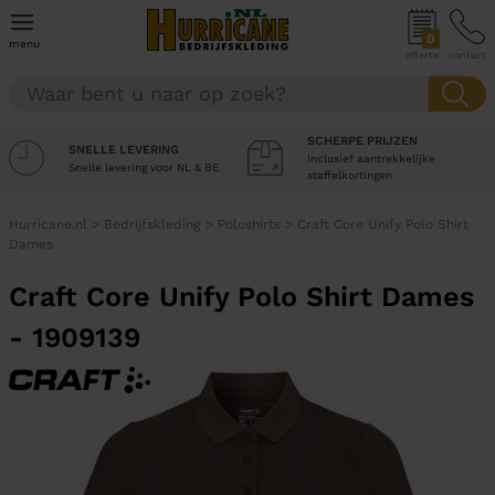
0
menu
offerte
contact
SCHERPE PRIJZEN
SNELLE LEVERING
Inclusief aantrekkelijke
Snelle levering voor NL & BE
staffelkortingen
Hurricane.nl
>
Bedrijfskleding
>
Poloshirts
>
Craft Core Unify Polo Shirt
Dames
Craft Core Unify Polo Shirt Dames
- 1909139