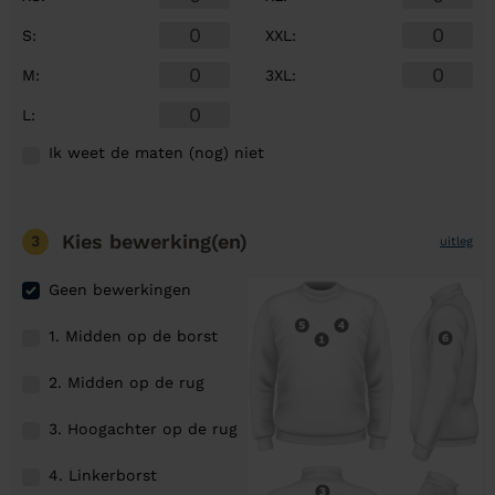
S
:
XXL
:
M
:
3XL
:
L
:
Ik weet de maten (nog) niet
Kies bewerking(en)
3
uitleg
Geen bewerkingen
1. Midden op de borst
2. Midden op de rug
3. Hoogachter op de rug
4. Linkerborst