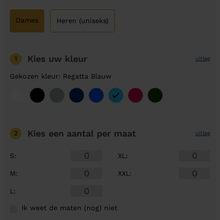
Dames
Heren (uniseks)
Kies uw kleur
1
uitleg
Gekozen kleur: Regatta Blauw
Kies een aantal
per maat
2
uitleg
S
:
XL
:
M
:
XXL
:
L
:
Ik weet de maten (nog) niet