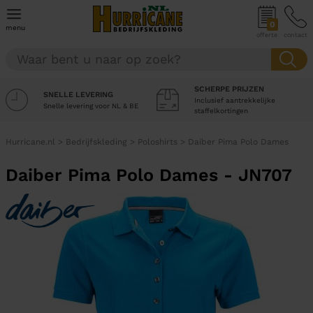
0
menu
offerte
contact
SCHERPE PRIJZEN
SNELLE LEVERING
Inclusief aantrekkelijke
Snelle levering voor NL & BE
staffelkortingen
Hurricane.nl
>
Bedrijfskleding
>
Poloshirts
>
Daiber Pima Polo Dames
Daiber Pima Polo Dames - JN707