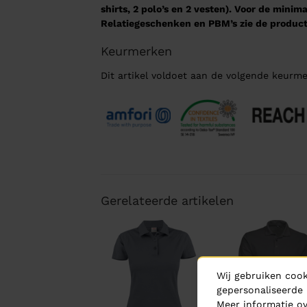
shirts, 2 polo’s en 2 vesten). Voor de mini
Relatiegeschenken en PBM’s zie de product
Keurmerken
Dit artikel voldoet aan de volgende keurme
Gerelateerde artikelen
Wij gebruiken cook
gepersonaliseerde 
Meer informatie ov