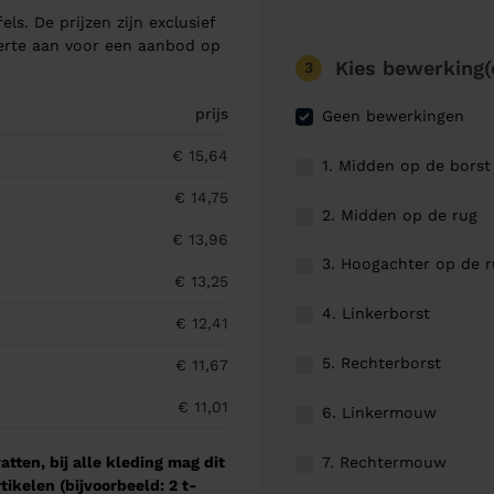
els. De prijzen zijn exclusief
ferte aan voor een aanbod op
Kies bewerking(
3
prijs
Geen bewerkingen
€ 15,64
1. Midden op de borst
€ 14,75
2. Midden op de rug
€ 13,96
3. Hoogachter op de 
€ 13,25
4. Linkerborst
€ 12,41
5. Rechterborst
€ 11,67
€ 11,01
6. Linkermouw
7. Rechtermouw
tten, bij alle kleding mag dit
kelen (bijvoorbeeld: 2 t-