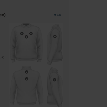
en)
uitleg
rug