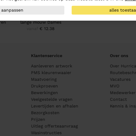
aanpassen
alles toesta
olo
Printer Polo Surf
ren
lange mouw Dames
8
vanaf
€ 12.38
Klantenservice
Over ons
Aanleveren artwork
Over Hurric
PMS kleurenwaaier
Routebeschr
Maatvoering
Vacatures
Drukproeven
MVO
Bewerkingen
Medewerker
Veelgestelde vragen
Contact
Levertijden en afhalen
Kennis & ins
Bezorgkosten
Prijzen
Uitleg offerteaanvraag
Wasinstructies