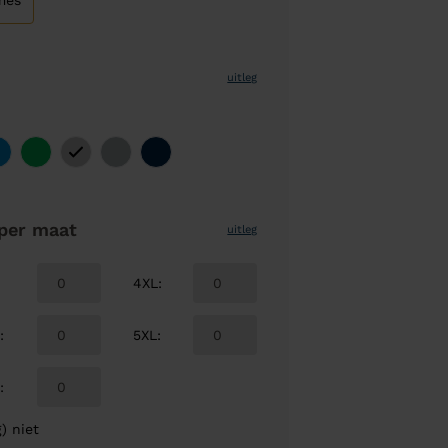
mes
uitleg
per maat
uitleg
4XL
:
L
:
5XL
:
L
:
) niet