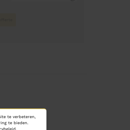
fferte
te te verbeteren,
ing te bieden.
cybeleid
.