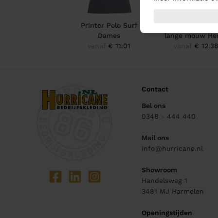
Printer Polo Surf
Printer Surf p
Dames
lange mouw He
vanaf
€ 11.01
vanaf
€ 12.3
Contact
Bel ons
0348 - 444 440
Mail ons
info@hurricane.nl
Showroom
Handelsweg 1
3481 MJ
Harmelen
Openingstijden