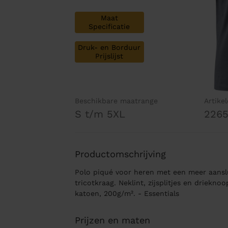
Maat
Specificatie
Druk- en Borduur
Prijslijst
Beschikbare maatrange
Artike
S t/m 5XL
2265
Productomschrijving
Polo piqué voor heren met een meer aans
tricotkraag. Neklint, zijsplitjes en driekn
katoen, 200g/m². - Essentials
Prijzen en maten