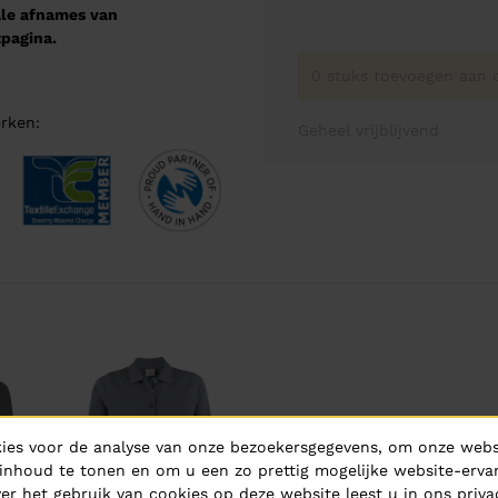
male afnames van
pagina.
0 stuks toevoegen aan o
rken:
Geheel vrijblijvend
ies voor de analyse van onze bezoekersgegevens, om onze websi
inhoud te tonen en om u een zo prettig mogelijke website-ervar
er het gebruik van cookies op deze website leest u in ons
priva