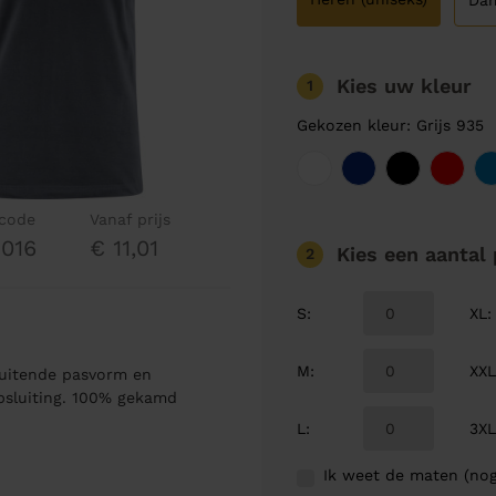
Da
Kies uw kleur
1
Gekozen kleur: Grijs 935
lcode
Vanaf prijs
016
€ 11,01
Kies een aantal
2
S
:
XL
:
M
:
XX
luitende pasvorm en
oopsluiting. 100% gekamd
L
:
3X
Ik weet de maten (nog