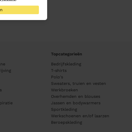
an
Topcategorieën
ane
Bedrijfskleding
ijving
T-shirts
Polo's
Sweaters, truien en vesten
s
Werkbroeken
Overhemden en blouses
piratie
Jassen en bodywarmers
Sportkleding
Werkschoenen en/of laarzen
Beroepskleding