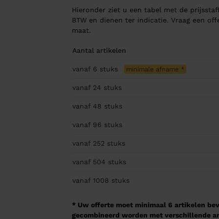
Hieronder ziet u een tabel met de prijsstaff
BTW en dienen ter indicatie. Vraag een of
maat.
Aantal artikelen
vanaf 6
stuks
minimale afname
*
vanaf 24
stuks
vanaf 48
stuks
vanaf 96
stuks
vanaf 252
stuks
vanaf 504
stuks
vanaf 1008
stuks
* Uw offerte moet minimaal 6 artikelen beva
gecombineerd worden met verschillende arti