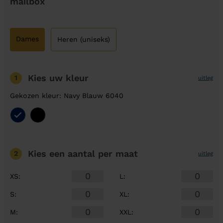
mailbox
Dames
Heren (uniseks)
Kies uw kleur
1
uitleg
Gekozen kleur: Navy Blauw 6040
Kies een aantal
per maat
2
uitleg
XS
:
L
:
S
:
XL
:
M
:
XXL
: