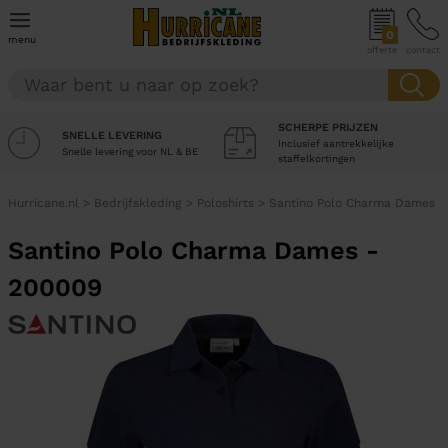
0
menu
offerte
contact
SCHERPE PRIJZEN
SNELLE LEVERING
Inclusief aantrekkelijke
Snelle levering voor NL & BE
staffelkortingen
Hurricane.nl
>
Bedrijfskleding
>
Poloshirts
>
Santino Polo Charma Dames
Santino Polo Charma Dames -
200009