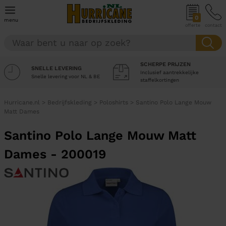
0
menu
offerte
contact
SCHERPE PRIJZEN
SNELLE LEVERING
Inclusief aantrekkelijke
Snelle levering voor NL & BE
staffelkortingen
Hurricane.nl
>
Bedrijfskleding
>
Poloshirts
>
Santino Polo Lange Mouw
Matt Dames
Santino Polo Lange Mouw Matt
Dames - 200019