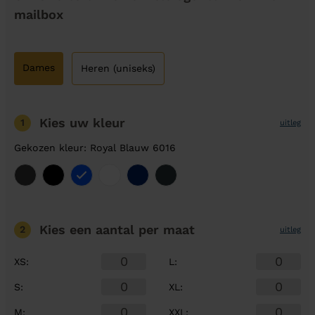
mailbox
Dames
Heren (uniseks)
Kies uw kleur
1
uitleg
Gekozen kleur: Royal Blauw 6016
Kies een aantal
per maat
2
uitleg
XS
:
L
:
S
:
XL
:
M
:
XXL
: