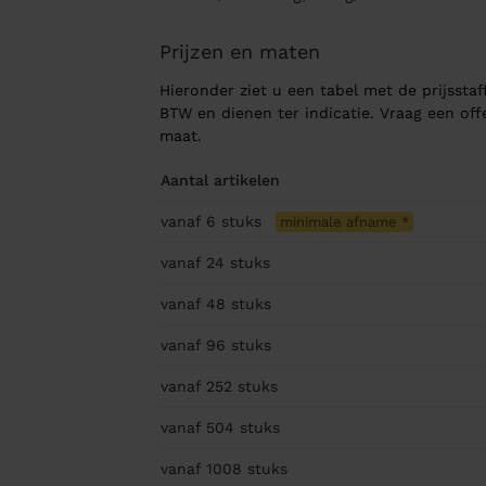
Prijzen en maten
Hieronder ziet u een tabel met de prijsstaff
BTW en dienen ter indicatie. Vraag een of
maat.
Aantal artikelen
vanaf 6
stuks
minimale afname
*
vanaf 24
stuks
vanaf 48
stuks
vanaf 96
stuks
vanaf 252
stuks
vanaf 504
stuks
vanaf 1008
stuks