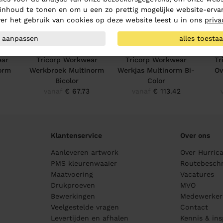
inhoud te tonen en om u een zo prettig mogelijke website-ervar
er het gebruik van cookies op deze website leest u in ons
priva
aanpassen
alles toesta
ear
Tricorp Workwear
Tricorp Workwear
Tr
orm
Werkbroek Multinorm
Werkjas Multinorm Bi-
Ov
Bicolor
Color
vanaf
€ 67.73
vanaf
€ 113.42
Klantenservice
Over ons
Aanleveren artwork
Over Hurric
PMS kleurenwaaier
Routebeschr
Maatvoering
Vacatures
Drukproeven
MVO
Bewerkingen
Medewerker
Veelgestelde vragen
Contact
Levertijden en afhalen
Kennis & ins