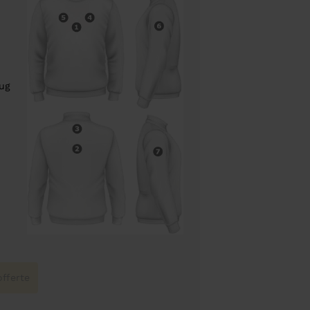
rug
fferte