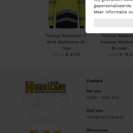
gepersonaliseerde 
Meer informatie ov
Tricorp Workwear T-
Tricorp Workw
shirt Multinorm Bi-
Sweater Multin
color
Bi-color
vanaf
€ 67.12
vanaf
€ 74.5
Contact
Bel ons
0348 - 444 440
Mail ons
info@hurricane.nl
Showroom