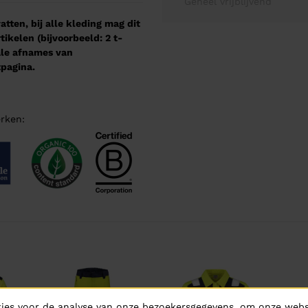
Geheel vrijblijvend
tten, bij alle kleding mag dit
kelen (bijvoorbeeld: 2 t-
male afnames van
pagina.
rken:
ies voor de analyse van onze bezoekersgegevens, om onze websi