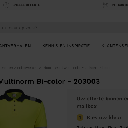
SNELLE OFFERTE
IN-HUIS 
ANTVERHALEN
KENNIS EN INSPIRATIE
KLANTENSE
- Vesten
>
Polosweater
>
Tricorp Workwear Polo Multinorm Bi-color
Multinorm Bi-color - 203003
Uw offerte binnen e
mailbox
Kies uw kleur
1
Gekozen kleur: Fluor Geel