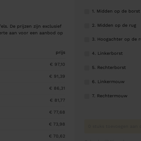
1. Midden op de borst
2. Midden op de rug
els. De prijzen zijn exclusief
ferte aan voor een aanbod op
3. Hoogachter op de 
prijs
4. Linkerborst
€ 97,10
5. Rechterborst
€ 91,39
6. Linkermouw
€ 86,31
7. Rechtermouw
€ 81,77
€ 77,68
€ 73,98
0 stuks toevoegen aan o
€ 70,62