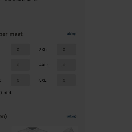
per maat
uitleg
3XL
:
4XL
:
L
:
5XL
:
) niet
en)
uitleg