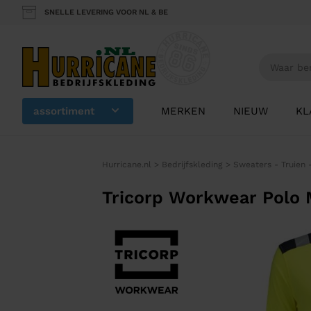
SNELLE LEVERING VOOR NL & BE
assortiment
MERKEN
NIEUW
KL
Hurricane.nl
>
Bedrijfskleding
>
Sweaters - Truien 
Tricorp Workwear Polo 