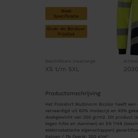
Maat
Specificatie
Druk- en Borduur
Prijslijst
Beschikbare maatrange
Artike
XS t/m 5XL
203
Productomschrijving
Het Poloshirt Multinorm Bicolor heeft een e
vervaardigd uit 60% modacryl en 40% gek
doekgewicht van 200 gr/m2. Dit product is
tegen hitte en vlammen) en EN 1149 (besc
elektrostatische eigenschappen) gecertifi
Katoen / 1% Overig, 200 g/m²