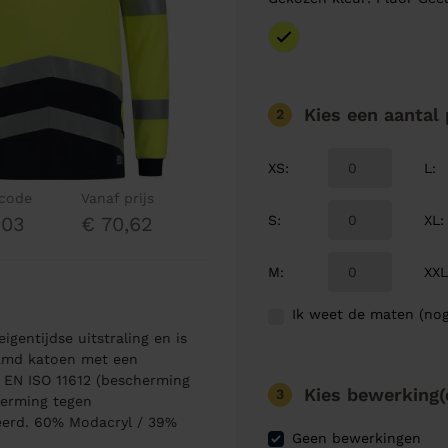
Kies een aantal
2
XS
:
L
:
lcode
Vanaf prijs
S
:
XL
:
003
€ 70,62
M
:
XX
Ik weet de maten (nog
igentijdse uitstraling en is
amd katoen met een
 EN ISO 11612 (bescherming
Kies bewerking(
3
herming tegen
ceerd. 60% Modacryl / 39%
Geen bewerkingen