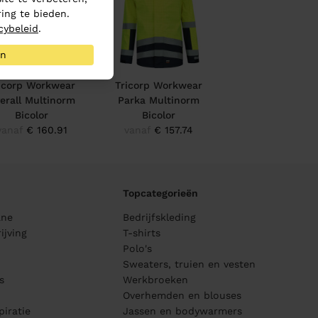
ing te bieden.
cybeleid
.
an
icorp Workwear
Tricorp Workwear
erall Multinorm
Parka Multinorm
Bicolor
Bicolor
vanaf
€ 160.91
vanaf
€ 157.74
Topcategorieën
ane
Bedrijfskleding
ijving
T-shirts
Polo's
Sweaters, truien en vesten
s
Werkbroeken
Overhemden en blouses
piratie
Jassen en bodywarmers