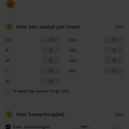
Kies een aantal
per maat
2
uitleg
XS
:
XXL
:
S
:
3XL
:
M
:
4XL
:
L
:
5XL
:
XL
:
Ik weet de maten (nog) niet
Kies bewerking(en)
3
uitleg
Geen bewerkingen