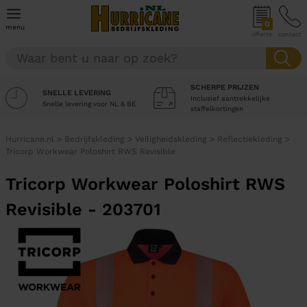
0
menu
offerte
contact
SCHERPE PRIJZEN
SNELLE LEVERING
Inclusief aantrekkelijke
Snelle levering voor NL & BE
staffelkortingen
Hurricane.nl
>
Bedrijfskleding
>
Veiligheidskleding
>
Reflectiekleding
>
Tricorp Workwear Poloshirt RWS Revisible
Tricorp Workwear Poloshirt RWS
Revisible - 203701