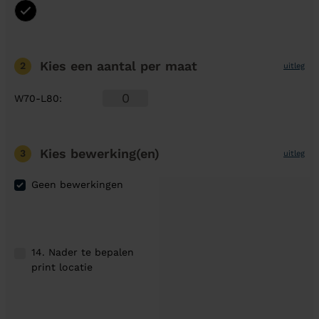
Kies een aantal
per maat
2
uitleg
W70-L80
:
Kies bewerking(en)
3
uitleg
Geen bewerkingen
14. Nader te bepalen
print locatie