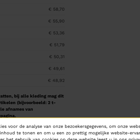
€ 58,70
€ 55,90
€ 53,36
€ 51,79
€ 50,31
€ 49,61
€ 48,92
tten, bij alle kleding mag dit
kelen (bijvoorbeeld: 2 t-
male afnames van
pagina.
ies voor de analyse van onze bezoekersgegevens, om onze websi
inhoud te tonen en om u een zo prettig mogelijke website-ervar
er het gebruik van cookies op deze website leest u in ons
priva
rken: