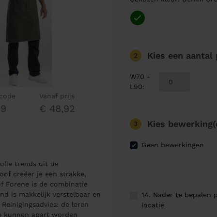
Kies een aantal
2
W70 -
L90
:
lcode
Vanaf prijs
99
€ 48,92
Kies bewerking(
3
Geen bewerkingen
olle trends uit de
of creëer je een strakke,
of Forene is de combinatie
d is makkelijk verstelbaar en
14. Nader te bepalen p
 Reinigingsadvies: de leren
locatie
Ze kunnen apart worden