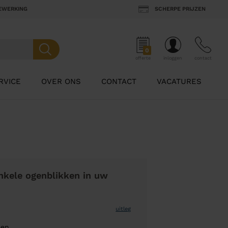
BEWERKING
SCHERPE PRIJZEN
0
offerte
inloggen
contact
RVICE
OVER ONS
CONTACT
VACATURES
nkele ogenblikken in uw
uitleg
een