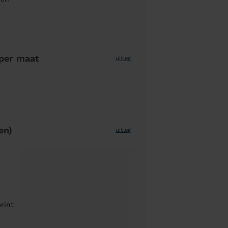
per maat
uitleg
en)
uitleg
rint