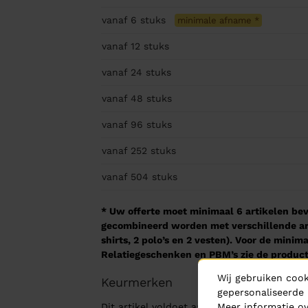
vanaf 6
stuks
minimale afname
*
vanaf 12
stuks
vanaf 24
stuks
vanaf 48
stuks
vanaf 96
stuks
vanaf 252
stuks
vanaf 504
stuks
* Uw offerte moet minimaal 6 artikelen beva
gecombineerd worden met verschillende arti
shirts, 2 polo’s en 2 vesten). Voor de mini
Relatiegeschenken en PBM’s zie de product
Wij gebruiken cook
Keurmerken
gepersonaliseerde 
Meer informatie ov
Dit artikel voldoet aan de volgende keurme