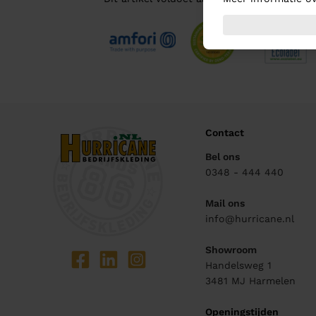
Contact
Bel ons
0348 - 444 440
Mail ons
info@hurricane.nl
Showroom
Handelsweg 1
3481 MJ
Harmelen
Openingstijden