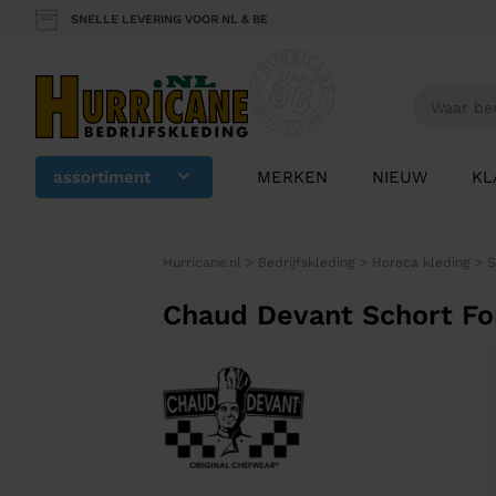
SNELLE LEVERING VOOR NL & BE
assortiment
MERKEN
NIEUW
KL
Hurricane.nl
>
Bedrijfskleding
>
Horeca kleding
>
S
Chaud Devant Schort Fo