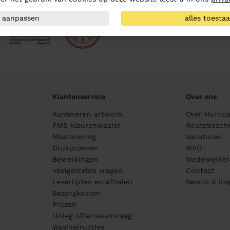
aanpassen
alles toesta
Klantenservice
Over ons
Aanleveren artwork
Over Hurric
PMS kleurenwaaier
Routebeschr
Maatvoering
Vacatures
Drukproeven
MVO
Bewerkingen
Medewerker
Veelgestelde vragen
Contact
Levertijden en afhalen
Kennis & ins
Bezorgkosten
Prijzen
Uitleg offerteaanvraag
Wasinstructies