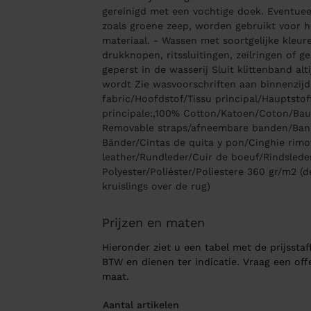
gereinigd met een vochtige doek. Eventuee
zoals groene zeep, worden gebruikt voor 
materiaal. - Wassen met soortgelijke kleur
drukknopen, ritssluitingen, zeilringen of 
geperst in de wasserij Sluit klittenband al
wordt Zie wasvoorschriften aan binnenzijd
fabric/Hoofdstof/Tissu principal/Hauptstoff
principale:,100% Cotton/Katoen/Coton/Ba
Removable straps/afneembare banden/Ban
Bänder/Cintas de quita y pon/Cinghie rimo
leather/Rundleder/Cuir de boeuf/Rindsleder
Polyester/Poliéster/Poliestere 360 gr/m2 (
kruislings over de rug)
Prijzen en maten
Hieronder ziet u een tabel met de prijsstaff
BTW en dienen ter indicatie. Vraag een of
maat.
Aantal artikelen