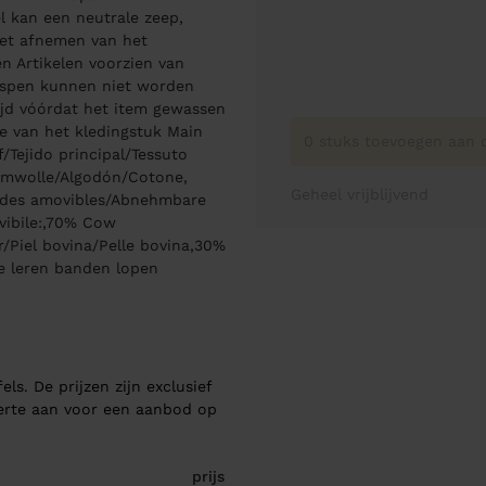
l kan een neutrale zeep,
het afnemen van het
en Artikelen voorzien van
gespen kunnen niet worden
tijd vóórdat het item gewassen
e van het kledingstuk Main
0 stuks toevoegen aan o
/Tejido principal/Tessuto
umwolle/Algodón/Cotone,
Geheel vrijblijvend
des amovibles/Abnehmbare
vibile:,70% Cow
/Piel bovina/Pelle bovina,30%
de leren banden lopen
els. De prijzen zijn exclusief
ferte aan voor een aanbod op
prijs