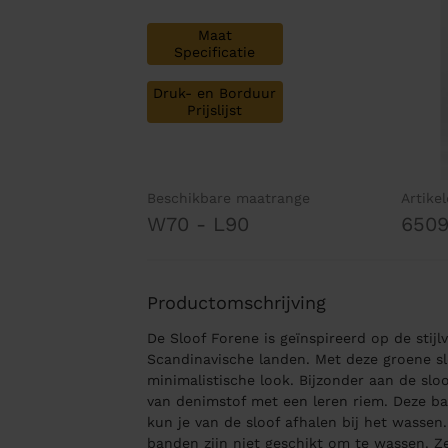
Maat
Specificatie
Druk- en Borduur
Prijslijst
Beschikbare maatrange
Artike
W70 - L90
650
Productomschrijving
De Sloof Forene is geïnspireerd op de stijlv
Scandinavische landen. Met deze groene slo
minimalistische look. Bijzonder aan de slo
van denimstof met een leren riem. Deze ban
kun je van de sloof afhalen bij het wassen.
banden zijn niet geschikt om te wassen. 