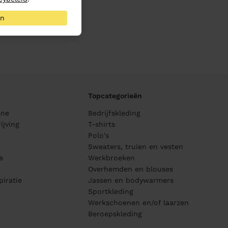
an
Topcategorieën
ane
Bedrijfskleding
ijving
T-shirts
Polo's
Sweaters, truien en vesten
s
Werkbroeken
Overhemden en blouses
piratie
Jassen en bodywarmers
Sportkleding
Werkschoenen en/of laarzen
Beroepskleding