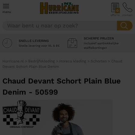
0
menu
offerte
contact
SCHERPE PRIJZEN
SNELLE LEVERING
Inclusief aantrekkelijke
Snelle levering voor NL & BE
staffelkortingen
Hurricane.nl
>
Bedrijfskleding
>
Horeca kleding
>
Schorten
>
Chaud
Devant Schort Plain Blue Denim
Chaud Devant Schort Plain Blue
Denim - 50599