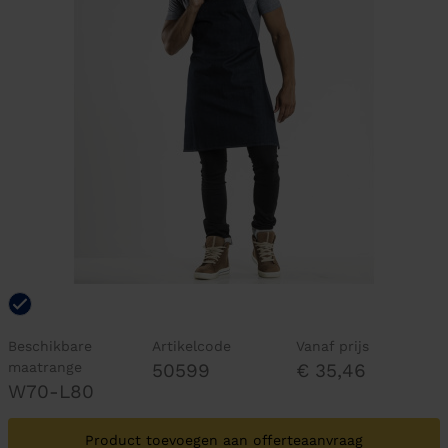
Beschikbare
Artikelcode
Vanaf prijs
maatrange
50599
€ 35,46
W70-L80
Product toevoegen aan offerteaanvraag