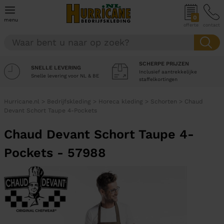
0
menu
offerte
contact
SCHERPE PRIJZEN
SNELLE LEVERING
Inclusief aantrekkelijke
Snelle levering voor NL & BE
staffelkortingen
Hurricane.nl
>
Bedrijfskleding
>
Horeca kleding
>
Schorten
>
Chaud
Devant Schort Taupe 4-Pockets
Chaud Devant Schort Taupe 4-
Pockets - 57988