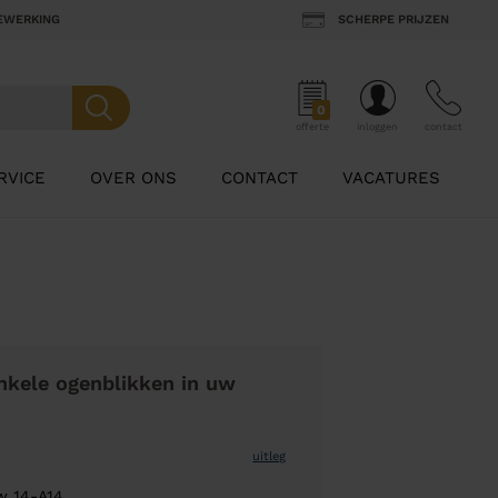
BEWERKING
SCHERPE PRIJZEN
0
offerte
inloggen
contact
RVICE
OVER ONS
CONTACT
VACATURES
nkele ogenblikken in uw
uitleg
w 14-A14