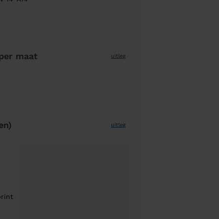
per maat
uitleg
en)
uitleg
rint