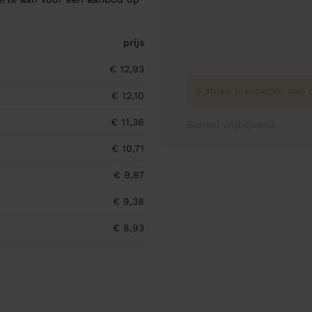
prijs
€ 12,93
0 stuks toevoegen aan o
€ 12,10
€ 11,36
Geheel vrijblijvend
€ 10,71
€ 9,87
€ 9,38
€ 8,93