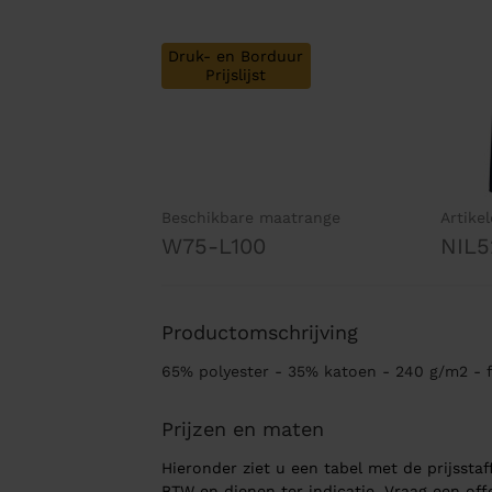
Druk- en Borduur
Prijslijst
Beschikbare maatrange
Artike
W75-L100
NIL5
Productomschrijving
65% polyester - 35% katoen - 240 g/m2 - 
Prijzen en maten
Hieronder ziet u een tabel met de prijsstaff
BTW en dienen ter indicatie. Vraag een of