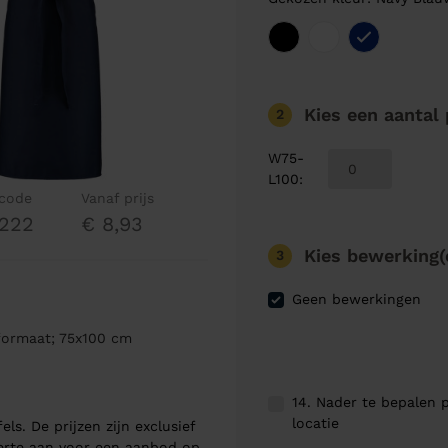
Kies een aantal
2
W75-
L100
:
lcode
Vanaf prijs
222
€ 8,93
Kies bewerking(
3
Geen bewerkingen
formaat; 75x100 cm
14. Nader te bepalen p
locatie
els. De prijzen zijn exclusief
ferte aan voor een aanbod op