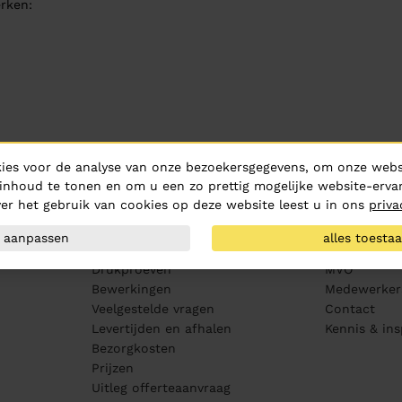
rken:
ies voor de analyse van onze bezoekersgegevens, om onze websi
Klantenservice
Over ons
inhoud te tonen en om u een zo prettig mogelijke website-ervar
er het gebruik van cookies op deze website leest u in ons
priva
Aanleveren artwork
Over Hurric
PMS kleurenwaaier
Routebeschr
aanpassen
alles toesta
Maatvoering
Vacatures
Drukproeven
MVO
Bewerkingen
Medewerker
Veelgestelde vragen
Contact
Levertijden en afhalen
Kennis & ins
Bezorgkosten
Prijzen
Uitleg offerteaanvraag