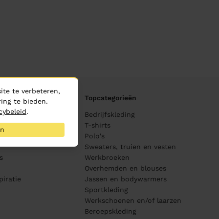
te te verbeteren,
Topcategorieën
ing te bieden.
cybeleid
.
ane
Bedrijfskleding
ijving
T-shirts
an
Polo's
Sweaters, truien en vesten
s
Werkbroeken
Overhemden en blouses
piratie
Jassen en bodywarmers
Sportkleding
Werkschoenen en/of laarzen
Beroepskleding