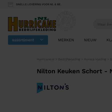
SNELLE LEVERING VOOR NL & BE
assortiment
MERKEN
NIEUW
KL
Hurricane.nl
>
Bedrijfskleding
>
Horeca kleding
>
S
Nilton Keuken Schort - 