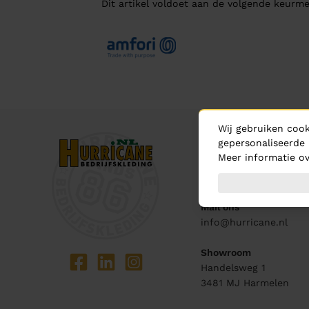
Dit artikel voldoet aan de volgende keurme
Wij gebruiken cook
Contact
gepersonaliseerde 
Meer informatie ov
Bel ons
0348 - 444 440
Mail ons
info@hurricane.nl
Showroom
Handelsweg 1
3481 MJ
Harmelen