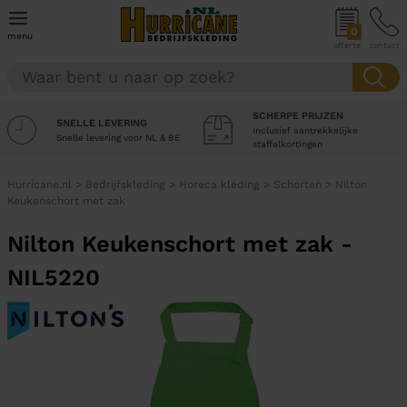
0
menu
offerte
contact
SCHERPE PRIJZEN
SNELLE LEVERING
Inclusief aantrekkelijke
Snelle levering voor NL & BE
staffelkortingen
Hurricane.nl
>
Bedrijfskleding
>
Horeca kleding
>
Schorten
>
Nilton
Keukenschort met zak
Nilton Keukenschort met zak -
NIL5220