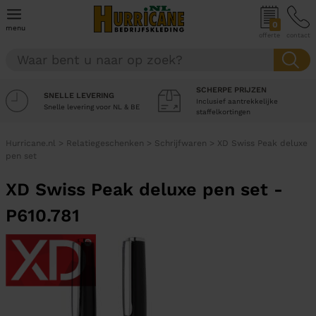
0
menu
offerte
contact
SCHERPE PRIJZEN
SNELLE LEVERING
Inclusief aantrekkelijke
Snelle levering voor NL & BE
staffelkortingen
Hurricane.nl
>
Relatiegeschenken
>
Schrijfwaren
>
XD Swiss Peak deluxe
pen set
XD Swiss Peak deluxe pen set -
P610.781