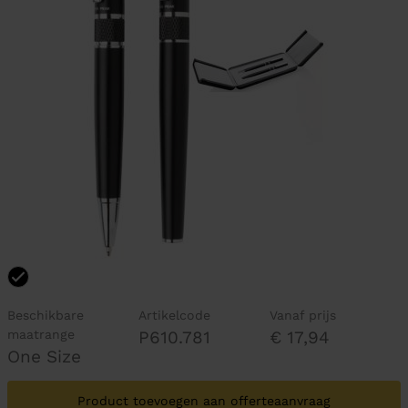
Beschikbare
Artikelcode
Vanaf prijs
maatrange
P610.781
€ 17,94
One Size
Product toevoegen aan offerteaanvraag