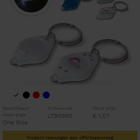
Beschikbare
Artikelcode
Vanaf prijs
maatrange
LT90990
€ 1,07
One Size
Product toevoegen aan offerteaanvraag