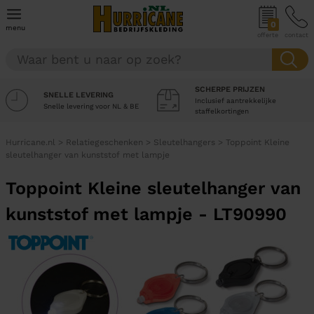
0
menu
offerte
contact
SCHERPE PRIJZEN
SNELLE LEVERING
Inclusief aantrekkelijke
Snelle levering voor NL & BE
staffelkortingen
Hurricane.nl
>
Relatiegeschenken
>
Sleutelhangers
>
Toppoint Kleine
sleutelhanger van kunststof met lampje
Toppoint Kleine sleutelhanger van
kunststof met lampje - LT90990