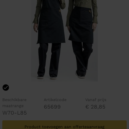
Beschikbare
Artikelcode
Vanaf prijs
maatrange
65699
€ 28,85
W70-L85
Product toevoegen aan offerteaanvraag