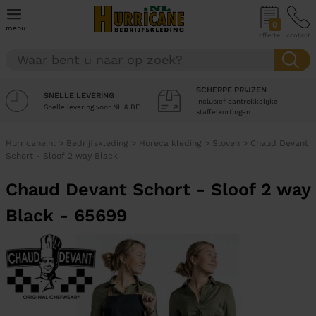
0
menu
offerte
contact
SCHERPE PRIJZEN
SNELLE LEVERING
Inclusief aantrekkelijke
Snelle levering voor NL & BE
staffelkortingen
Hurricane.nl
>
Bedrijfskleding
>
Horeca kleding
>
Sloven
>
Chaud Devant
Schort - Sloof 2 way Black
Chaud Devant Schort - Sloof 2 way
Black - 65699