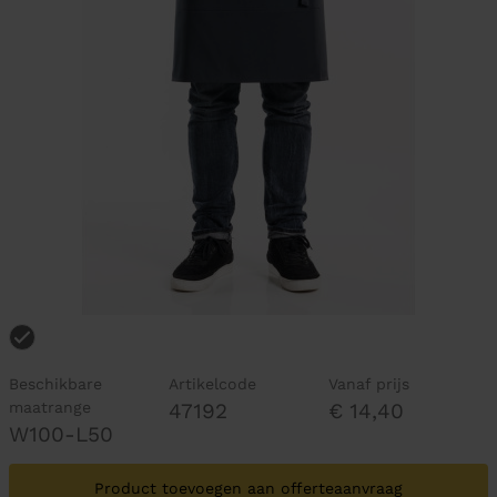
Beschikbare
Artikelcode
Vanaf prijs
maatrange
47192
€ 14,40
W100-L50
Product toevoegen aan offerteaanvraag