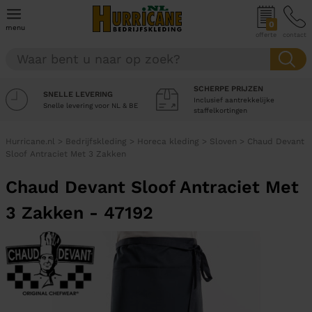
0
menu
offerte
contact
SCHERPE PRIJZEN
SNELLE LEVERING
Inclusief aantrekkelijke
Snelle levering voor NL & BE
staffelkortingen
Hurricane.nl
>
Bedrijfskleding
>
Horeca kleding
>
Sloven
>
Chaud Devant
Sloof Antraciet Met 3 Zakken
Chaud Devant Sloof Antraciet Met
3 Zakken - 47192