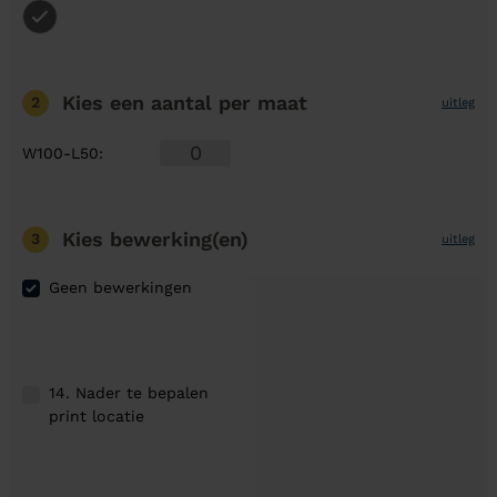
Kies een aantal
per maat
2
uitleg
W100-L50
:
Kies bewerking(en)
3
uitleg
Geen bewerkingen
14. Nader te bepalen
print locatie