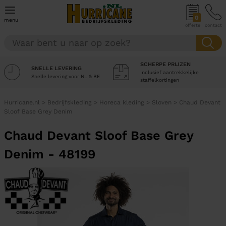
0
menu
offerte
contact
SCHERPE PRIJZEN
SNELLE LEVERING
Inclusief aantrekkelijke
Snelle levering voor NL & BE
staffelkortingen
Hurricane.nl
>
Bedrijfskleding
>
Horeca kleding
>
Sloven
>
Chaud Devant
Sloof Base Grey Denim
Chaud Devant Sloof Base Grey
Denim - 48199