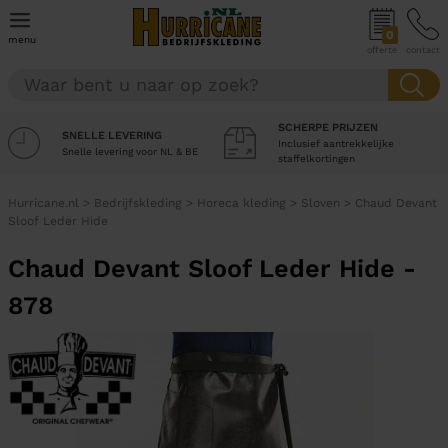
0
menu
offerte
contact
SCHERPE PRIJZEN
SNELLE LEVERING
Inclusief aantrekkelijke
Snelle levering voor NL & BE
staffelkortingen
Hurricane.nl
>
Bedrijfskleding
>
Horeca kleding
>
Sloven
>
Chaud Devant
Sloof Leder Hide
Chaud Devant Sloof Leder Hide -
878