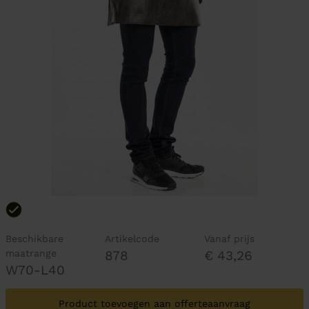
Beschikbare
Artikelcode
Vanaf prijs
maatrange
878
€ 43,26
W70-L40
Product toevoegen aan offerteaanvraag