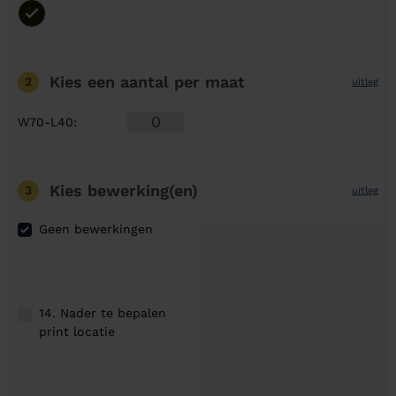
Kies een aantal
per maat
2
uitleg
W70-L40
:
Kies bewerking(en)
3
uitleg
Geen bewerkingen
14. Nader te bepalen
print locatie