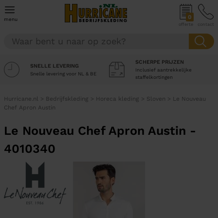
0
menu
offerte
contact
SCHERPE PRIJZEN
SNELLE LEVERING
Inclusief aantrekkelijke
Snelle levering voor NL & BE
staffelkortingen
Hurricane.nl
>
Bedrijfskleding
>
Horeca kleding
>
Sloven
>
Le Nouveau
Chef Apron Austin
Le Nouveau Chef Apron Austin -
4010340