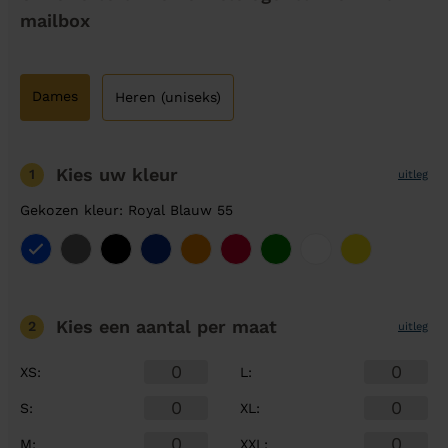
mailbox
Dames
Heren (uniseks)
Kies uw kleur
1
uitleg
Gekozen kleur: Royal Blauw 55
Kies een aantal
per maat
2
uitleg
XS
:
L
:
S
:
XL
:
M
:
XXL
: