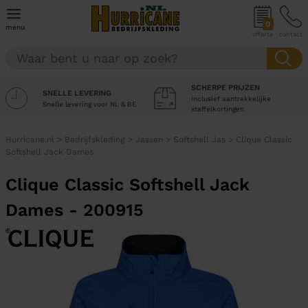
0
menu
offerte
contact
SCHERPE PRIJZEN
SNELLE LEVERING
Inclusief aantrekkelijke
Snelle levering voor NL & BE
staffelkortingen
Hurricane.nl
>
Bedrijfskleding
>
Jassen
>
Softshell Jas
>
Clique Classic
Softshell Jack Dames
Clique Classic Softshell Jack
Dames - 200915