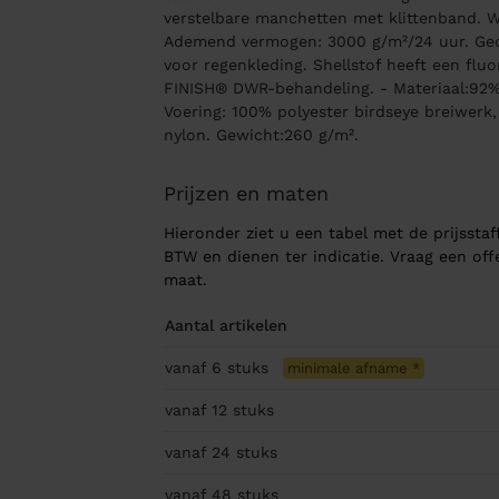
verstelbare manchetten met klittenband.
Ademend vermogen: 3000 g/m²/24 uur. Gece
voor regenkleding. Shellstof heeft een fluo
FINISH® DWR-behandeling. - Materiaal:92% 
Voering: 100% polyester birdseye breiwerk,
nylon. Gewicht:260 g/m².
Prijzen en maten
Hieronder ziet u een tabel met de prijsstaff
BTW en dienen ter indicatie. Vraag een of
maat.
Aantal artikelen
vanaf 6
stuks
minimale afname
*
vanaf 12
stuks
vanaf 24
stuks
vanaf 48
stuks