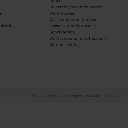
Polo's
Sweaters, truien en vesten
s
Werkbroeken
Overhemden en blouses
piratie
Jassen en bodywarmers
Sportkleding
Werkschoenen en/of laarzen
Beroepskleding
Privacy Policy
Leveringsvoorwaarden
Contact