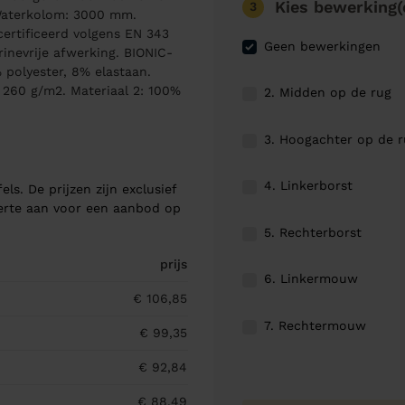
Kies bewerking(
3
 Waterkolom: 3000 mm.
rtificeerd volgens EN 343
Geen bewerkingen
rinevrije afwerking. BIONIC-
polyester, 8% elastaan.
 260 g/m2. Materiaal 2: 100%
2. Midden op de rug
3. Hoogachter op de 
4. Linkerborst
els. De prijzen zijn exclusief
ferte aan voor een aanbod op
5. Rechterborst
prijs
6. Linkermouw
€ 106,85
7. Rechtermouw
€ 99,35
€ 92,84
€ 88,49