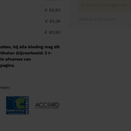
0 stuks toevoegen aan o
€ 85,80
Geheel vrijblijvend
€ 83,28
€ 80,90
tten, bij alle kleding mag dit
kelen (bijvoorbeeld: 2 t-
male afnames van
pagina.
rken: