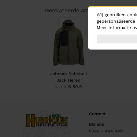
Gerelateerde artikelen
Wij gebruiken cook
gepersonaliseerde 
Meer informatie ov
Jobman Softshell
Jack Heren
vanaf
€ 80.9
Contact
Bel ons
0348 - 444 440