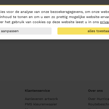
ies voor de analyse van onze bezoekersgegevens, om onze websi
inhoud te tonen en om u een zo prettig mogelijke website-ervar
er het gebruik van cookies op deze website leest u in ons
priva
aanpassen
alles toesta
Klantenservice
Over ons
Aanleveren artwork
Over Hurric
PMS kleurenwaaier
Routebeschr