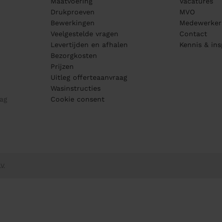
Maatvoering
Vacatures
Drukproeven
MVO
Bewerkingen
Medewerker
Veelgestelde vragen
Contact
Levertijden en afhalen
Kennis & ins
Bezorgkosten
Prijzen
Uitleg offerteaanvraag
Wasinstructies
ag
Cookie consent
V.