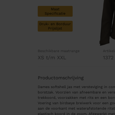
Maat
Specificatie
Druk- en Borduur
Prijslijst
Beschikbare maatrange
Artike
XS t/m XXL
1372
Productomschrijving
Dames softshell jas met versteviging in c
borstzak. Voorzien van afneembare en ver
trekkoord, voorzakken met rits en een bor
Voering van birdseye breiwerk voor een goe
aan de voorkant met waterafstotende ritst
elastisch koord in de zoom. Afgewerkt m