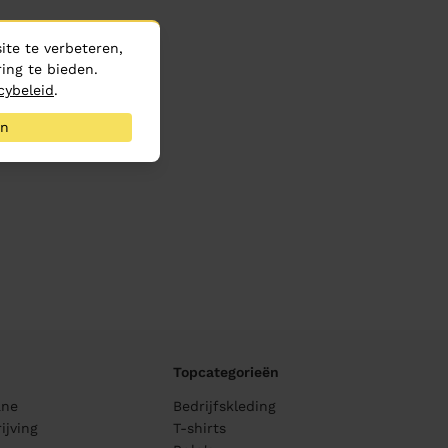
te te verbeteren,
ing te bieden.
cybeleid
.
an
Topcategorieën
ane
Bedrijfskleding
ijving
T-shirts