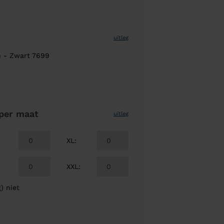
uitleg
n - Zwart 7699
per maat
uitleg
XL
:
XXL
:
) niet