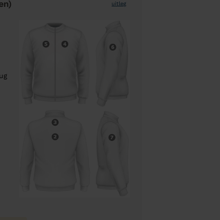
en)
uitleg
rug