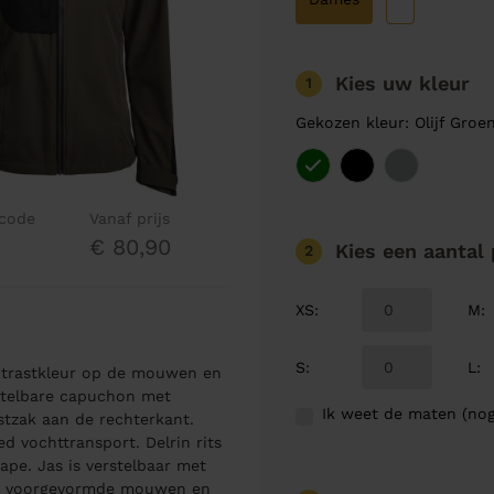
Kies uw kleur
1
Gekozen kleur: Olijf Groe
lcode
Vanaf prijs
€ 80,90
Kies een aantal
2
XS
:
M
:
S
:
L
:
ontrastkleur op de mouwen en
stelbare capuchon met
Ik weet de maten (nog
stzak aan de rechterkant.
d vochttransport. Delrin rits
ape. Jas is verstelbaar met
et voorgevormde mouwen en