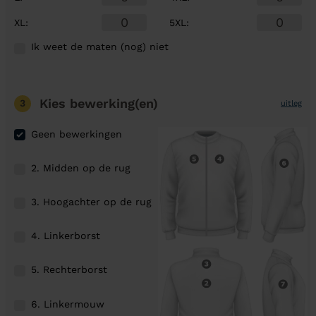
XL
:
5XL
:
Ik weet de maten (nog) niet
Kies bewerking(en)
3
uitleg
Geen bewerkingen
2. Midden op de rug
3. Hoogachter op de rug
4. Linkerborst
5. Rechterborst
6. Linkermouw