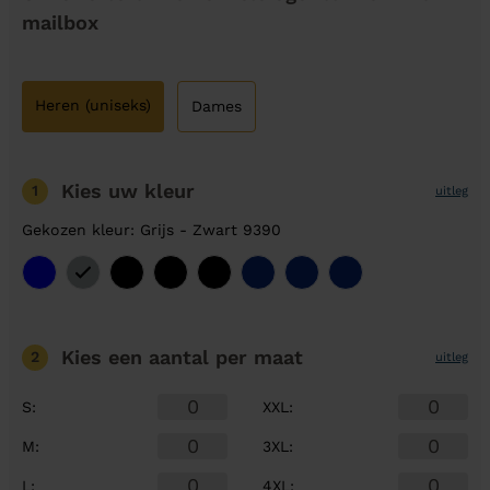
mailbox
Heren (uniseks)
Dames
Kies uw kleur
1
uitleg
Gekozen kleur: Grijs - Zwart 9390
Kies een aantal
per maat
2
uitleg
S
:
XXL
:
M
:
3XL
:
L
:
4XL
: