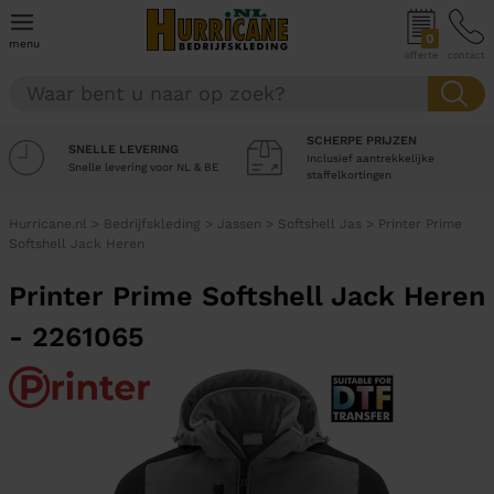
0
menu
offerte
contact
SCHERPE PRIJZEN
SNELLE LEVERING
Inclusief aantrekkelijke
Snelle levering voor NL & BE
staffelkortingen
Hurricane.nl
>
Bedrijfskleding
>
Jassen
>
Softshell Jas
>
Printer Prime
Softshell Jack Heren
Printer Prime Softshell Jack Heren
- 2261065