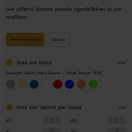
Uw offerte binnen enkele ogenblikken in uw
mailbox
Heren (uniseks)
Dames
Kies uw kleur
1
uitleg
Gekozen kleur: Navy blauw - Royal Blauw 1628
Kies een aantal
per maat
2
uitleg
XS
:
XXL
:
S
:
3XL
: