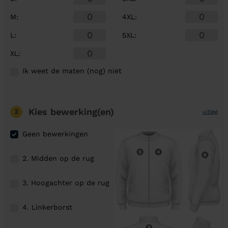
M
:
4XL
:
L
:
5XL
:
XL
:
Ik weet de maten (nog) niet
Kies bewerking(en)
3
uitleg
Geen bewerkingen
2. Midden op de rug
3. Hoogachter op de rug
4. Linkerborst