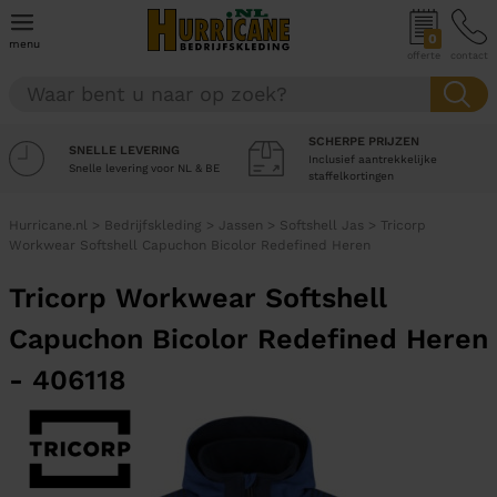
0
menu
offerte
contact
SCHERPE PRIJZEN
SNELLE LEVERING
Inclusief aantrekkelijke
Snelle levering voor NL & BE
staffelkortingen
Hurricane.nl
>
Bedrijfskleding
>
Jassen
>
Softshell Jas
>
Tricorp
Workwear Softshell Capuchon Bicolor Redefined Heren
Tricorp Workwear Softshell
Capuchon Bicolor Redefined Heren
- 406118