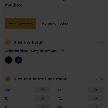
mailbox
Heren (uniseks)
Heren (uniseks)
Kies uw kleur
1
uitleg
Gekozen kleur: Navy Blauw 390000
Kies een aantal
per maat
2
uitleg
XS
:
L
:
S
:
XL
:
M
:
XXL
: