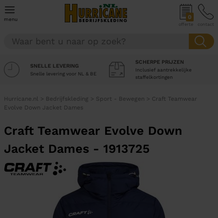
0
menu
offerte
contact
SCHERPE PRIJZEN
SNELLE LEVERING
Inclusief aantrekkelijke
Snelle levering voor NL & BE
staffelkortingen
Hurricane.nl
>
Bedrijfskleding
>
Sport - Bewegen
>
Craft Teamwear
Evolve Down Jacket Dames
Craft Teamwear Evolve Down
Jacket Dames - 1913725