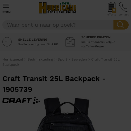
0
menu
offerte
contact
SCHERPE PRIJZEN
SNELLE LEVERING
Inclusief aantrekkelijke
Snelle levering voor NL & BE
staffelkortingen
Hurricane.nl
>
Bedrijfskleding
>
Sport - Bewegen
>
Craft Transit 25L
Backpack
Craft Transit 25L Backpack -
1905739