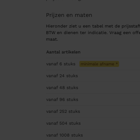
Prijzen en maten
Hieronder ziet u een tabel met de prijsstaff
BTW en dienen ter indicatie. Vraag een of
maat.
Aantal artikelen
vanaf 6
stuks
minimale afname
*
vanaf 24
stuks
vanaf 48
stuks
vanaf 96
stuks
vanaf 252
stuks
vanaf 504
stuks
vanaf 1008
stuks