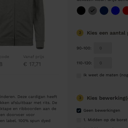
Kies een aantal
2
90-100
:
lcode
Vanaf prijs
110-120
:
8
€ 17,71
Ik weet de maten (nog
inderen. Deze cardigan heeft
Kies bewerking(
3
kken afsluitbaar met rits. De
cktape en ribboorden aan de
Geen bewerkingen
een doorvoer voor
1. Midden op de borst
ren label. 100% spun dyed