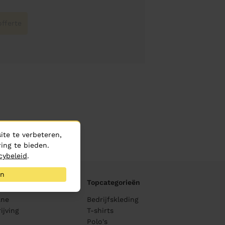
fferte
te te verbeteren,
ing te bieden.
cybeleid
.
an
Topcategorieën
ane
Bedrijfskleding
ijving
T-shirts
Polo's