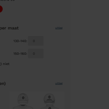
per maat
uitleg
130-140
:
150-160
:
) niet
en)
uitleg