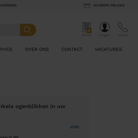
BEWERKING
SCHERPE PRIJZEN
0
offerte
inloggen
contact
RVICE
OVER ONS
CONTACT
VACATURES
nkele ogenblikken in uw
uitleg
eleerd 95