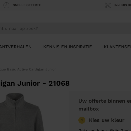
SNELLE OFFERTE
IN-HUIS 
ANTVERHALEN
KENNIS EN INSPIRATIE
KLANTENSE
ique Basic Active Cardigan Junior
digan Junior - 21068
Uw offerte binnen e
mailbox
Kies uw kleur
1
Gekozen kleur: Grijs Gem