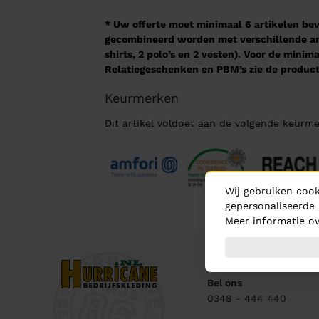
* Uw offerte moet minimaal 6 artikelen beva
gecombineerd worden met verschillende arti
shirts, 2 polo’s en 2 vesten). Voor de mini
Relatiegeschenken en PBM’s zie de product
Keurmerken
Dit artikel voldoet aan de volgende keurme
Wij gebruiken cook
gepersonaliseerde 
Meer informatie ov
Contact
Bel ons
0348 - 444 440