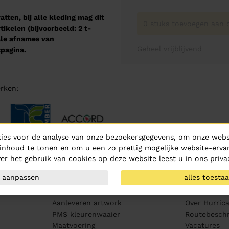
tten, bij alle kleding mag dit
0 stuks toevoegen aan o
kelen (bijvoorbeeld: 2 t-
male afnames van
Geheel vrijblijvend
pagina.
rken:
ies voor de analyse van onze bezoekersgegevens, om onze websi
inhoud te tonen en om u een zo prettig mogelijke website-ervar
er het gebruik van cookies op deze website leest u in ons
priva
aanpassen
alles toesta
Klantenservice
Over ons
Aanleveren artwork
Over Hurric
PMS kleurenwaaier
Routebeschr
Maatvoering
Vacatures