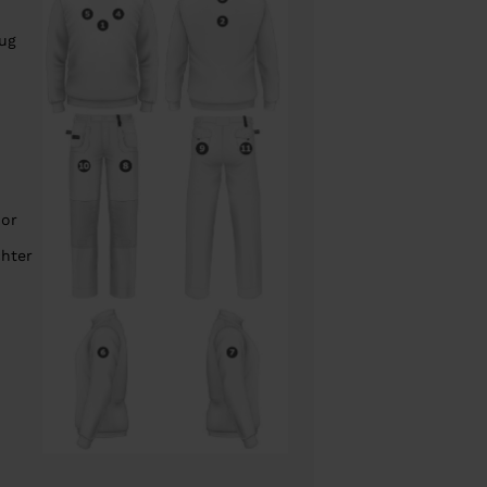
rug
oor
chter