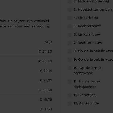
2. Midden op de rug
3. Hoogachter op de 
4. Linkerborst
els. De prijzen zijn exclusief
5. Rechterborst
ferte aan voor een aanbod op
6. Linkermouw
prijs
7. Rechtermouw
8. Op de broek linksv
€ 24,80
9. Op de broek linksa
€ 23,40
10. Op de broek
€ 22,14
rechtsvoor
€ 21,02
11. Op de broek
rechtsachter
€ 19,68
12. Voorzijde
€ 18,79
13. Achterzijde
€ 17,71