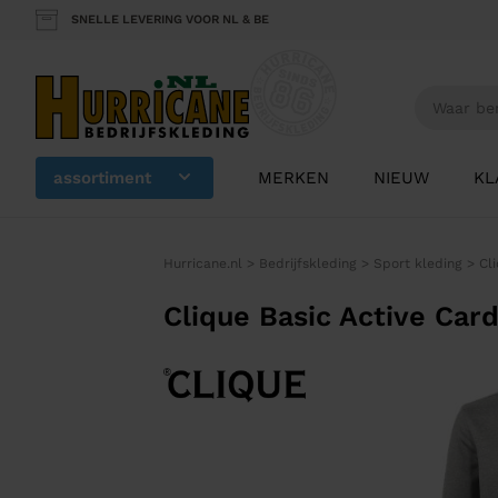
SNELLE LEVERING VOOR NL & BE
assortiment
MERKEN
NIEUW
KL
Hurricane.nl
>
Bedrijfskleding
>
Sport kleding
>
Cl
Clique Basic Active Car