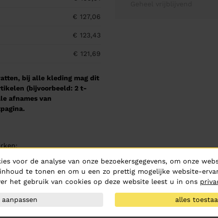
Geheel vrijblijvend
€ 127,06
€ 123,43
€ 121,69
tten, bij alle kleding mag dit
kelen (bijvoorbeeld: 2 t-
male afnames van
pagina.
rken:
ies voor de analyse van onze bezoekersgegevens, om onze websi
inhoud te tonen en om u een zo prettig mogelijke website-ervar
er het gebruik van cookies op deze website leest u in ons
priva
aanpassen
alles toesta