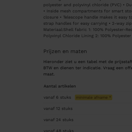
polyester and polyvinyl chloride (PVC) • D
• Inside mesh compartments for smart sto
closure • Telescope handle makes it easy t
strap handles for easy carrying • 2-way zi
Materiaal:Shell fabric 1: 100% Polyester-Rec
Polyvinyl Chloride Lining 2: 100% Polyester
Prijzen en maten
Hieronder ziet u een tabel met de prijsstaff
BTW en dienen ter indicatie. Vraag een of
maat.
Aantal artikelen
vanaf 6
stuks
minimale afname
*
vanaf 12
stuks
vanaf 24
stuks
vanaf 48
stuks