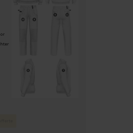
oor
chter
fferte