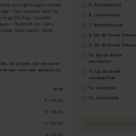
5. Rechterborst
urable and lightweight wheels
rage • Two pockets with zip
6. Linkermouw
o drag the bag • Durable
ppers • 75x35x35 cm • 95 L -
7. Rechtermouw
ycled, Shell fabric: 100%,
8. Op de broek linksv
9. Op de broek linksa
10. Op de broek
rechtsvoor
els. De prijzen zijn exclusief
ferte aan voor een aanbod op
11. Op de broek
rechtsachter
12. Voorzijde
prijs
13. Achterzijde
€ 144,00
€ 139,35
€ 135,00
0 stuks toevoegen aan o
€ 130,91