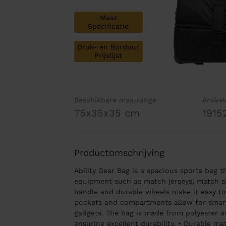
Maat
Specificatie
Druk- en Borduur
Prijslijst
Beschikbare maatrange
Artike
75x35x35 cm
1915
Productomschrijving
Ability Gear Bag is a spacious sports bag th
equipment such as match jerseys, match s
handle and durable wheels make it easy to 
pockets and compartments allow for smart
gadgets. The bag is made from polyester an
ensuring excellent durability. • Durable m