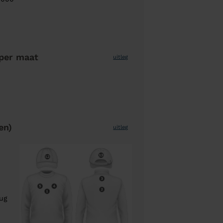
per maat
uitleg
en)
uitleg
rug