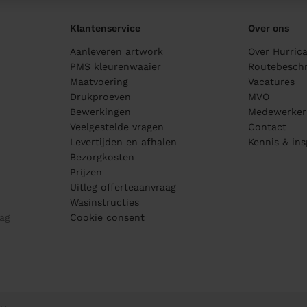
Klantenservice
Over ons
Aanleveren artwork
Over Hurric
PMS kleurenwaaier
Routebeschr
Maatvoering
Vacatures
Drukproeven
MVO
Bewerkingen
Medewerker
Veelgestelde vragen
Contact
Levertijden en afhalen
Kennis & ins
Bezorgkosten
Prijzen
Uitleg offerteaanvraag
Wasinstructies
ag
Cookie consent