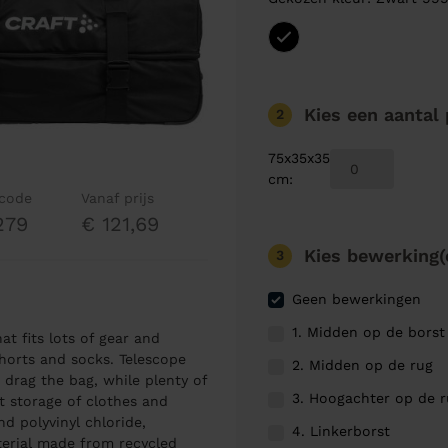
Kies een aantal
2
75x35x35
cm
:
lcode
Vanaf prijs
279
€ 121,69
Kies bewerking(
3
Geen bewerkingen
1. Midden op de borst
at fits lots of gear and
horts and socks. Telescope
2. Midden op de rug
drag the bag, while plenty of
3. Hoogachter op de 
 storage of clothes and
d polyvinyl chloride,
4. Linkerborst
aterial made from recycled