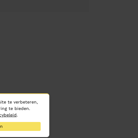
te te verbeteren,
ing te bieden.
cybeleid
.
an