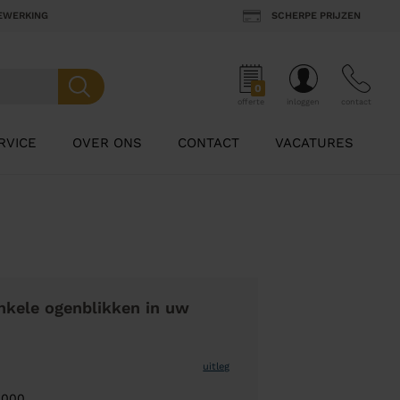
BEWERKING
SCHERPE PRIJZEN
0
offerte
inloggen
contact
RVICE
OVER ONS
CONTACT
VACATURES
nkele ogenblikken in uw
uitleg
9000