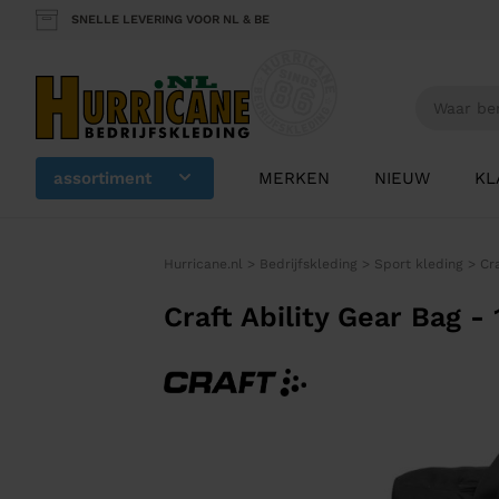
SNELLE LEVERING VOOR NL & BE
assortiment
MERKEN
NIEUW
KL
Hurricane.nl
>
Bedrijfskleding
>
Sport kleding
>
Cr
Craft Ability Gear Bag -