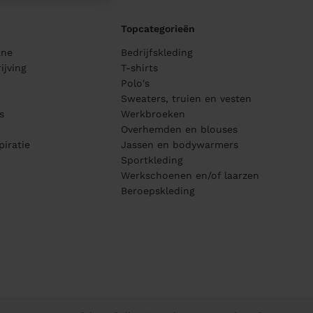
Topcategorieën
ane
Bedrijfskleding
ijving
T-shirts
Polo's
Sweaters, truien en vesten
s
Werkbroeken
Overhemden en blouses
piratie
Jassen en bodywarmers
Sportkleding
Werkschoenen en/of laarzen
Beroepskleding