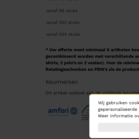
vanaf 96
stuks
vanaf 252
stuks
vanaf 504
stuks
* Uw offerte moet minimaal 6 artikelen beva
gecombineerd worden met verschillende arti
shirts, 2 polo’s en 2 vesten). Voor de mini
Relatiegeschenken en PBM’s zie de product
Keurmerken
Dit artikel voldoet aan de volgende keurme
Wij gebruiken cook
gepersonaliseerde 
Meer informatie ov