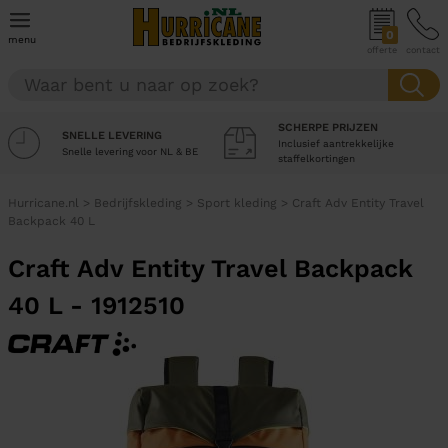
0
menu
offerte
contact
SCHERPE PRIJZEN
SNELLE LEVERING
Inclusief aantrekkelijke
Snelle levering voor NL & BE
staffelkortingen
Hurricane.nl
>
Bedrijfskleding
>
Sport kleding
>
Craft Adv Entity Travel
Backpack 40 L
Craft Adv Entity Travel Backpack
40 L - 1912510