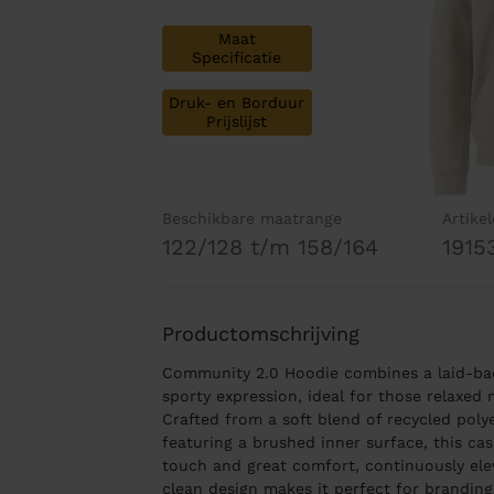
Maat
Specificatie
Druk- en Borduur
Prijslijst
Beschikbare maatrange
Artike
122/128 t/m 158/164
1915
Productomschrijving
Community 2.0 Hoodie combines a laid-back
sporty expression, ideal for those relaxed
Crafted from a soft blend of recycled poly
featuring a brushed inner surface, this ca
touch and great comfort, continuously eleva
clean design makes it perfect for branding