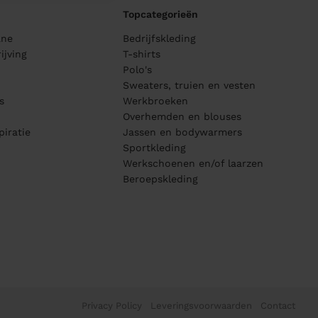
Topcategorieën
ane
Bedrijfskleding
ijving
T-shirts
Polo's
Sweaters, truien en vesten
s
Werkbroeken
Overhemden en blouses
piratie
Jassen en bodywarmers
Sportkleding
Werkschoenen en/of laarzen
Beroepskleding
Privacy Policy
Leveringsvoorwaarden
Contact