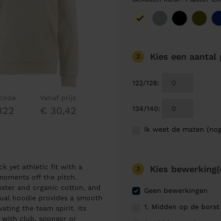
Kies een aantal
2
122/128
:
lcode
Vanaf prijs
134/140
:
322
€ 30,42
Ik weet de maten (nog
 yet athletic fit with a
Kies bewerking(
3
 moments off the pitch.
ester and organic cotton, and
Geen bewerkingen
sual hoodie provides a smooth
1. Midden op de borst
ting the team spirit. Its
 with club, sponsor or