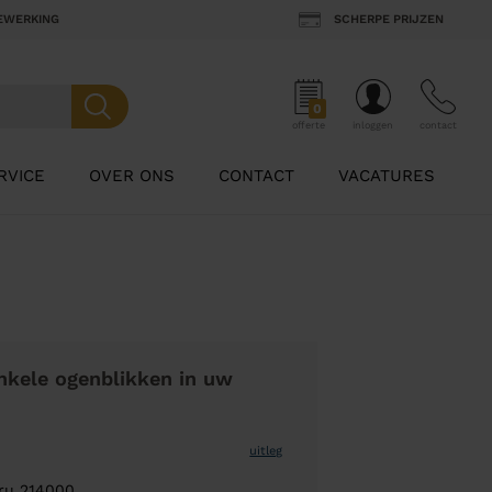
BEWERKING
SCHERPE PRIJZEN
0
offerte
inloggen
contact
RVICE
OVER ONS
CONTACT
VACATURES
nkele ogenblikken in uw
uitleg
cru 214000