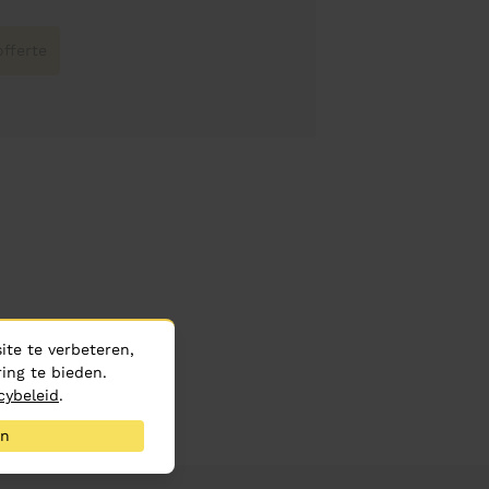
fferte
te te verbeteren,
ing te bieden.
cybeleid
.
an