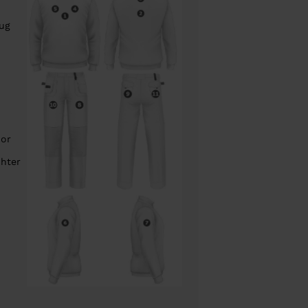
rug
oor
chter