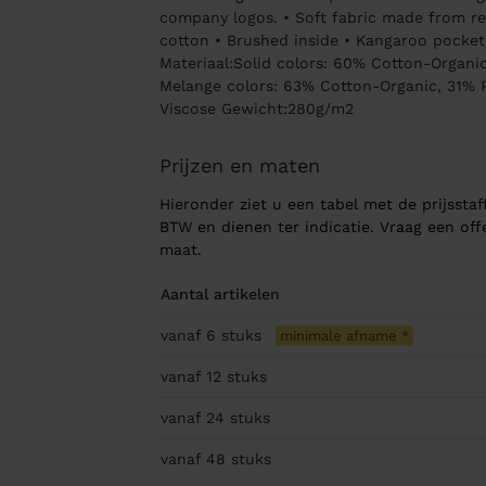
company logos. • Soft fabric made from re
cotton • Brushed inside • Kangaroo pocket a
Materiaal:Solid colors: 60% Cotton-Organi
Melange colors: 63% Cotton-Organic, 31% 
Viscose Gewicht:280g/m2
Prijzen en maten
Hieronder ziet u een tabel met de prijsstaff
BTW en dienen ter indicatie. Vraag een of
maat.
Aantal artikelen
vanaf 6
stuks
minimale afname
*
vanaf 12
stuks
vanaf 24
stuks
vanaf 48
stuks