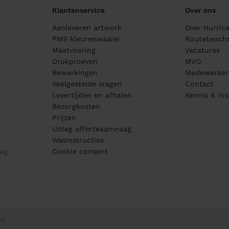
Klantenservice
Over ons
Aanleveren artwork
Over Hurric
PMS kleurenwaaier
Routebeschr
Maatvoering
Vacatures
Drukproeven
MVO
Bewerkingen
Medewerker
Veelgestelde vragen
Contact
Levertijden en afhalen
Kennis & ins
Bezorgkosten
Prijzen
Uitleg offerteaanvraag
Wasinstructies
ag
Cookie consent
V.