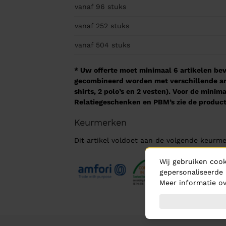
vanaf 96
stuks
vanaf 252
stuks
vanaf 504
stuks
* Uw offerte moet minimaal 6 artikelen beva
gecombineerd worden met verschillende arti
shirts, 2 polo’s en 2 vesten). Voor de mini
Relatiegeschenken en PBM’s zie de product
Keurmerken
Dit artikel voldoet aan de volgende keurme
Wij gebruiken cook
gepersonaliseerde 
Meer informatie ov