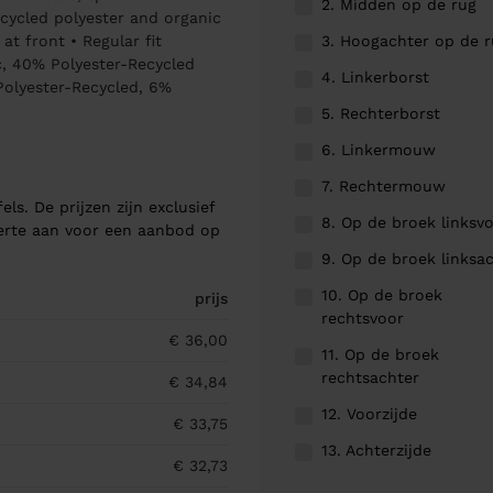
2. Midden op de rug
cycled polyester and organic
3. Hoogachter op de 
t front • Regular fit
c, 40% Polyester-Recycled
4. Linkerborst
Polyester-Recycled, 6%
5. Rechterborst
6. Linkermouw
7. Rechtermouw
els. De prijzen zijn exclusief
8. Op de broek linksv
ferte aan voor een aanbod op
9. Op de broek linksa
10. Op de broek
prijs
rechtsvoor
€ 36,00
11. Op de broek
rechtsachter
€ 34,84
12. Voorzijde
€ 33,75
13. Achterzijde
€ 32,73