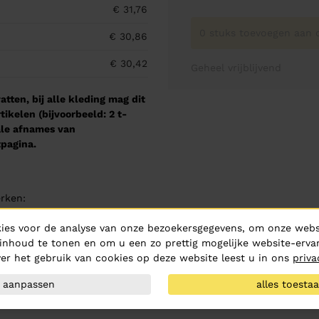
€ 31,76
0 stuks toevoegen aan o
€ 30,86
€ 30,42
Geheel vrijblijvend
tten, bij alle kleding mag dit
kelen (bijvoorbeeld: 2 t-
male afnames van
pagina.
rken:
ies voor de analyse van onze bezoekersgegevens, om onze websi
inhoud te tonen en om u een zo prettig mogelijke website-ervar
er het gebruik van cookies op deze website leest u in ons
priva
aanpassen
alles toesta