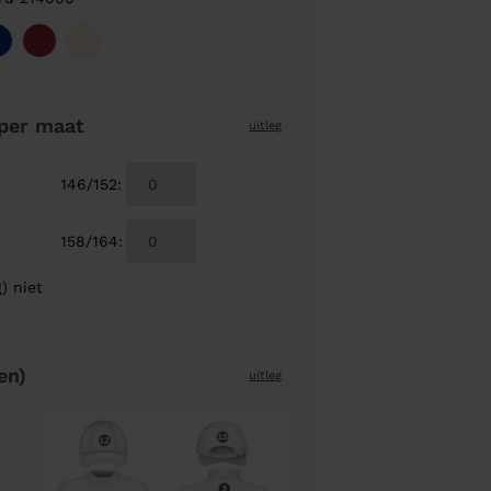
per maat
uitleg
146/152
:
158/164
:
) niet
en)
uitleg