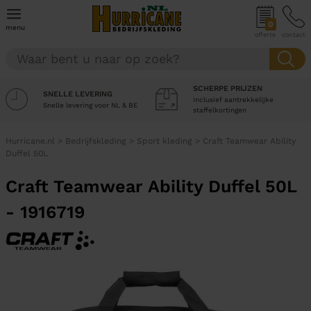
0
menu
offerte
contact
SCHERPE PRIJZEN
SNELLE LEVERING
Inclusief aantrekkelijke
Snelle levering voor NL & BE
staffelkortingen
Hurricane.nl
>
Bedrijfskleding
>
Sport kleding
>
Craft Teamwear Ability
Duffel 50L
Craft Teamwear Ability Duffel 50L
- 1916719