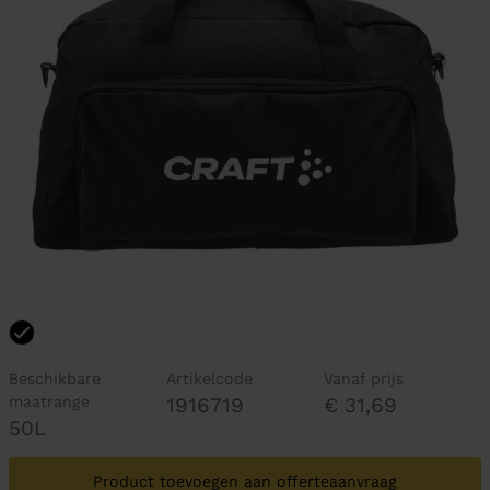
Beschikbare
Artikelcode
Vanaf prijs
maatrange
1916719
€ 31,69
50L
Product toevoegen aan offerteaanvraag