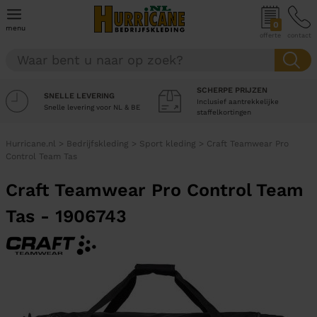
0
menu
offerte
contact
SCHERPE PRIJZEN
SNELLE LEVERING
Inclusief aantrekkelijke
Snelle levering voor NL & BE
staffelkortingen
Hurricane.nl
>
Bedrijfskleding
>
Sport kleding
>
Craft Teamwear Pro
Control Team Tas
Craft Teamwear Pro Control Team
Tas - 1906743