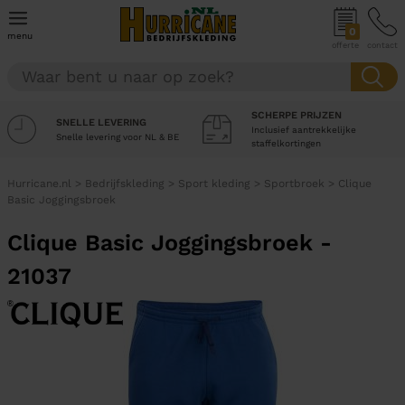
0
menu
offerte
contact
SCHERPE PRIJZEN
SNELLE LEVERING
Inclusief aantrekkelijke
Snelle levering voor NL & BE
staffelkortingen
Hurricane.nl
>
Bedrijfskleding
>
Sport kleding
>
Sportbroek
>
Clique
Basic Joggingsbroek
Clique Basic Joggingsbroek -
21037