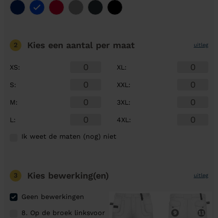
Kies een aantal
per maat
2
uitleg
XS
:
XL
:
S
:
XXL
:
M
:
3XL
:
L
:
4XL
:
Ik weet de maten (nog) niet
Kies bewerking(en)
3
uitleg
Geen bewerkingen
8. Op de broek linksvoor