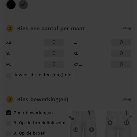
Kies een aantal
per maat
2
uitleg
XS
:
L
:
S
:
XL
:
M
:
XXL
:
Ik weet de maten (nog) niet
Kies bewerking(en)
3
uitleg
Geen bewerkingen
8. Op de broek linksvoor
9. Op de broek