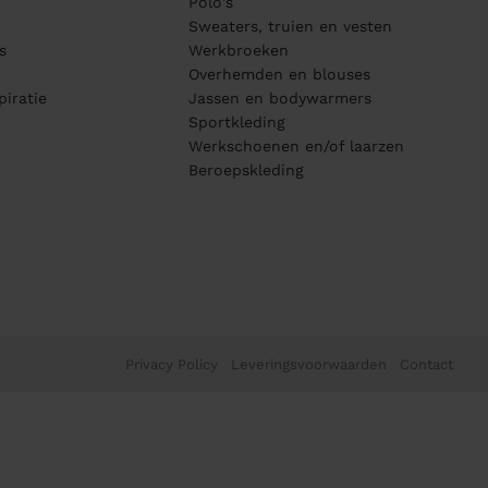
Polo's
Sweaters, truien en vesten
s
Werkbroeken
Overhemden en blouses
piratie
Jassen en bodywarmers
Sportkleding
Werkschoenen en/of laarzen
Beroepskleding
Privacy Policy
Leveringsvoorwaarden
Contact