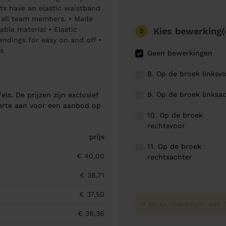
ts have an elastic waistband
r all team members. • Made
ble material • Elastic
Kies bewerking(
3
endings for easy on and off •
s
Geen bewerkingen
8. Op de broek linksv
9. Op de broek linksa
els. De prijzen zijn exclusief
ferte aan voor een aanbod op
10. Op de broek
rechtsvoor
prijs
11. Op de broek
€ 40,00
rechtsachter
€ 38,71
€ 37,50
0 stuks toevoegen aan o
€ 36,36