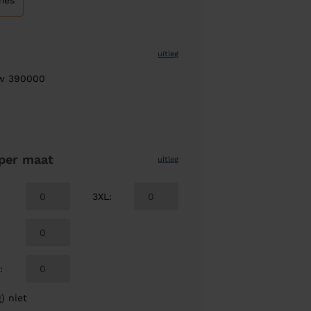
mes
uitleg
uw 390000
per maat
uitleg
3XL
:
L
:
) niet