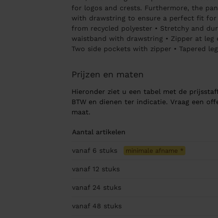
for logos and crests. Furthermore, the pan
with drawstring to ensure a perfect fit fo
from recycled polyester • Stretchy and dura
waistband with drawstring • Zipper at leg 
Two side pockets with zipper • Tapered leg
Prijzen en maten
Hieronder ziet u een tabel met de prijsstaff
BTW en dienen ter indicatie. Vraag een of
maat.
Aantal artikelen
vanaf 6
stuks
minimale afname
*
vanaf 12
stuks
vanaf 24
stuks
vanaf 48
stuks