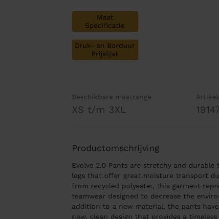
Maat
Specificatie
Druk- en Borduur
Prijslijst
Beschikbare maatrange
Artike
XS t/m 3XL
1914
Productomschrijving
Evolve 2.0 Pants are stretchy and durable 
legs that offer great moisture transport d
from recycled polyester, this garment rep
teamwear designed to decrease the environ
addition to a new material, the pants hav
new, clean design that provides a timeless