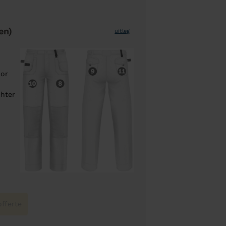
en)
uitleg
oor
chter
fferte