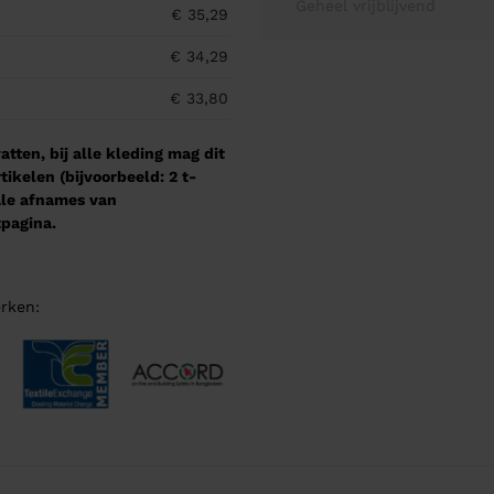
Geheel vrijblijvend
€ 35,29
€ 34,29
€ 33,80
tten, bij alle kleding mag dit
kelen (bijvoorbeeld: 2 t-
male afnames van
pagina.
rken: