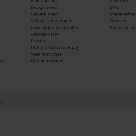
Maatvoering
Vacatures
Drukproeven
MVO
Bewerkingen
Medewerker
Veelgestelde vragen
Contact
Levertijden en afhalen
Kennis & ins
Bezorgkosten
Prijzen
Uitleg offerteaanvraag
Wasinstructies
ag
Cookie consent
V.