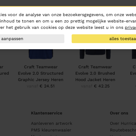
ies voor de analyse van onze bezoekersgegevens, om onze websi
inhoud te tonen en om u een zo prettig mogelijke website-ervar
er het gebruik van cookies op deze website leest u in ons
priva
aanpassen
alles toesta
ar
Craft Teamwear
Craft Teamwear
C
tured
Evolve 2.0 Structured
Evolve 2.0 Brushed
Ev
n
Graphic Jersey Heren
Hood Jacket Heren
vanaf
€ 24.51
vanaf
€ 42.25
Klantenservice
Over ons
Aanleveren artwork
Over Hurric
PMS kleurenwaaier
Routebeschr