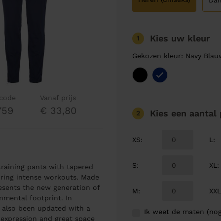
Da
Kies uw kleur
1
Gekozen kleur: Navy Bla
lcode
Vanaf prijs
759
€ 33,80
Kies een aantal
2
XS
:
L
:
S
:
XL
:
training pants with tapered
uring intense workouts. Made
resents the new generation of
M
:
XX
mental footprint. In
e also been updated with a
Ik weet de maten (nog
 expression and great space