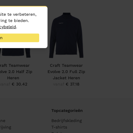
te te verbeteren,
ing te bieden.
cybeleid
.
an
raft Teamwear
Craft Teamwear
olve 2.0 Half Zip
Evolve 2.0 Full Zip
Heren
Jacket Heren
vanaf
€ 30.42
vanaf
€ 37.18
Topcategorieën
ane
Bedrijfskleding
ijving
T-shirts