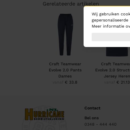
Gerelateerde artikelen
Wij gebruiken cook
gepersonaliseerde 
Meer informatie ov
Craft Teamwear
Craft Teamwe
Evolve 2.0 Pants
Evolve 2.0 Struc
Dames
Jersey Here
vanaf
€ 33.8
vanaf
€ 21.13
Contact
Bel ons
0348 - 444 440