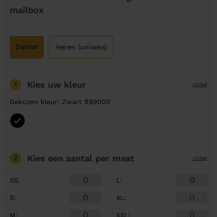
mailbox
Dames
Heren (uniseks)
Kies uw kleur
1
uitleg
Gekozen kleur: Zwart 999000
Kies een aantal
per maat
2
uitleg
XS
:
L
:
S
:
XL
:
M
:
XXL
: