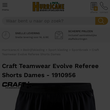
0
menu
offerte
contact
SCHERPE PRIJZEN
SNELLE LEVERING
Inclusief aantrekkelijke
Snelle levering voor NL & BE
staffelkortingen
Hurricane.nl
>
Bedrijfskleding
>
Sport kleding
>
Sportbroek
>
Craft
Teamwear Evolve Referee Shorts Dames
Craft Teamwear Evolve Referee
Shorts Dames - 1910956