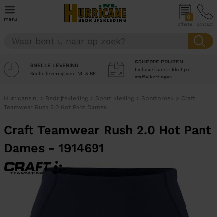
0
menu
offerte
contact
SCHERPE PRIJZEN
SNELLE LEVERING
Inclusief aantrekkelijke
Snelle levering voor NL & BE
staffelkortingen
Hurricane.nl
>
Bedrijfskleding
>
Sport kleding
>
Sportbroek
>
Craft
Teamwear Rush 2.0 Hot Pant Dames
Craft Teamwear Rush 2.0 Hot Pant
Dames - 1914691