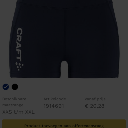
Beschikbare
Artikelcode
Vanaf prijs
maatrange
1914691
€ 20,28
XXS t/m XXL
Product toevoegen aan offerteaanvraag