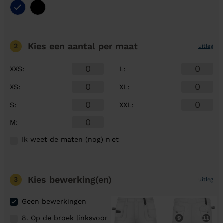
Kies een aantal
per maat
2
uitleg
XXS
:
L
:
XS
:
XL
:
S
:
XXL
:
M
:
Ik weet de maten (nog) niet
Kies bewerking(en)
3
uitleg
Geen bewerkingen
8. Op de broek linksvoor