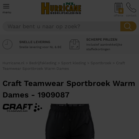
0
menu
offerte
contact
SCHERPE PRIJZEN
SNELLE LEVERING
Inclusief aantrekkelijke
Snelle levering voor NL & BE
staffelkortingen
Hurricane.nl
>
Bedrijfskleding
>
Sport kleding
>
Sportbroek
>
Craft
Teamwear Sportbroek Warm Dames
Craft Teamwear Sportbroek Warm
Dames - 1909087