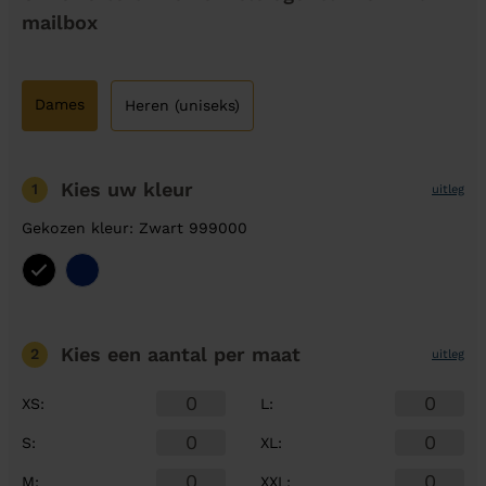
mailbox
Dames
Heren (uniseks)
Kies uw kleur
1
uitleg
Gekozen kleur: Zwart 999000
Kies een aantal
per maat
2
uitleg
XS
:
L
:
S
:
XL
:
M
:
XXL
: